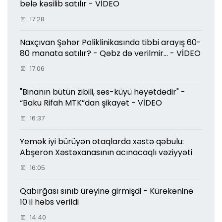
belə kəsilib satılır - VİDEO
17:28
Naxçıvan Şəhər Poliklinikasında tibbi arayış 60-
80 manata satılır? - Qəbz də verilmir... - VİDEO
17:06
"Binanın bütün zibili, səs-küyü həyətdədir" -
“Baku Rifah MTK”dan şikayət - VİDEO
16:37
Yemək iyi bürüyən otaqlarda xəstə qəbulu:
Abşeron Xəstəxanasının acınacaqlı vəziyyəti
16:05
Qabırğası sınıb ürəyinə girmişdi - Kürəkəninə
10 il həbs verildi
14:40