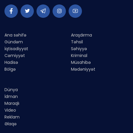
Ana səhifə
Araşdırma
Gündəm
Təhsil
İqtisadiyyat
Səhiyyə
Cəmiyyət
Kriminal
Hadisə
Müsahibə
Bölgə
Mədəniyyət
Dünya
İdman
Maraqlı
Video
Reklam
Əlaqə