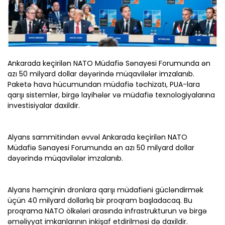
Ankarada keçirilən NATO Müdafiə Sənayesi Forumunda ən
azı 50 milyard dollar dəyərində müqavilələr imzalanıb.
Paketə hava hücumundan müdafiə təchizatı, PUA-lara
qarşı sistemlər, birgə layihələr və müdafiə texnologiyalarına
investisiyalar daxildir.
Alyans sammitindən əvvəl Ankarada keçirilən NATO
Müdafiə Sənayesi Forumunda ən azı 50 milyard dollar
dəyərində müqavilələr imzalanıb.
Alyans həmçinin dronlara qarşı müdafiəni gücləndirmək
üçün 40 milyard dollarlıq bir proqram başladacaq. Bu
proqrama NATO ölkələri arasında infrastrukturun və birgə
əməliyyat imkanlarının inkişaf etdirilməsi də daxildir.