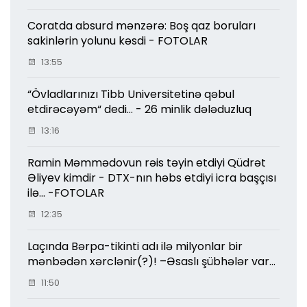
Coratda absurd mənzərə: Boş qaz boruları
sakinlərin yolunu kəsdi - FOTOLAR
13:55
“Övladlarınızı Tibb Universitetinə qəbul
etdirəcəyəm“ dedi... - 26 minlik dələduzluq
13:16
Ramin Məmmədovun rəis təyin etdiyi Qüdrət
Əliyev kimdir - DTX-nın həbs etdiyi icra başçısı
ilə... -FOTOLAR
12:35
Laçında Bərpa-tikinti adı ilə milyonlar bir
mənbədən xərclənir(?)! –Əsaslı şübhələr var...
11:50