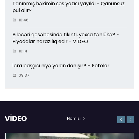
Tanınmış həkimin səs yazısı yayıldı - Qanunsuz
pul alır?
10:46
Biləcəri qəsəbəsində tikinti, yoxsa təhlükə? -
Piyadalar narazılıq edir - VİDEO
10:14
İcra başçısı niyə yalan danışır? – Fotolar
09:37
VİDEO
Hamısı