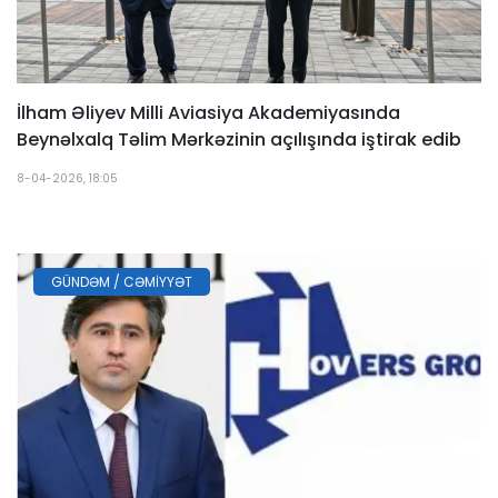
İlham Əliyev Milli Aviasiya Akademiyasında
Beynəlxalq Təlim Mərkəzinin açılışında iştirak edib
8-04-2026, 18:05
GÜNDƏM / CƏMIYYƏT