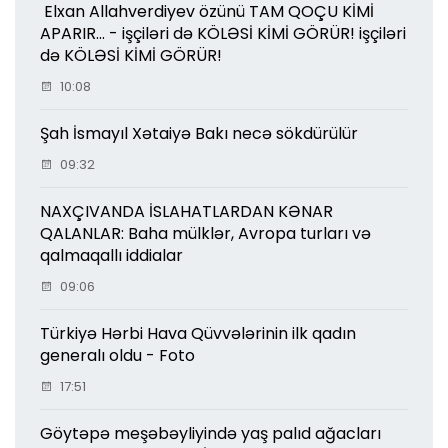
Elxan Allahverdiyev özünü TAM QOÇU KİMİ
APARIR... - işçiləri də KÖLƏSİ KİMİ GÖRÜR! işçiləri
də KÖLƏSİ KİMİ GÖRÜR!
10:08
Şah İsmayıl Xətaiyə Bakı necə sökdürülür
09:32
NAXÇIVANDA İSLAHATLARDAN KƏNAR
QALANLAR: Baha mülklər, Avropa turları və
qalmaqallı iddialar
09:06
Türkiyə Hərbi Hava Qüvvələrinin ilk qadın
generalı oldu - Foto
17:51
Göytəpə meşəbəyliyində yaş palıd ağacları