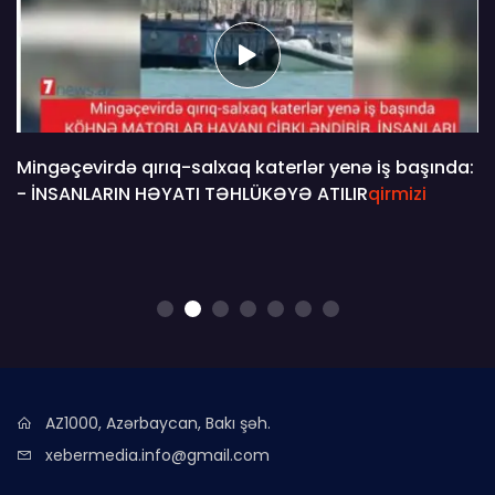
Mingəçevirdə qırıq-salxaq katerlər yenə iş başında:
- İNSANLARIN HƏYATI TƏHLÜKƏYƏ ATILIR
qirmizi
AZ1000, Azərbaycan, Bakı şəh.
xebermedia.info@gmail.com