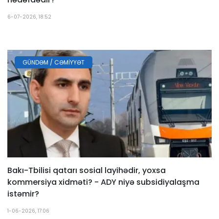
6-07-2026, 18:52
GÜNDƏM / CƏMIYYƏT
Bakı-Tbilisi qatarı sosial layihədir, yoxsa
kommersiya xidməti? - ADY niyə subsidiyalaşma
istəmir?
1-06-2026, 17:06