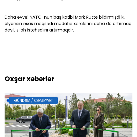
Daha əvvəl NATO-nun baş katibi Mark Rutte bildirmişdi ki,
alyansın əsas məqsədi müdafiə xərclərini daha da artırmaq
deyil, silah istehsalını artırmaqdır.
Oxşar xəbərlər
GÜNDƏM / CƏMIYYƏT