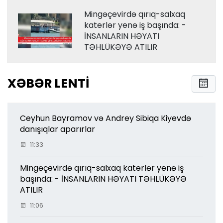
Mingəçevirdə qırıq-salxaq
katerlər yenə iş başında: -
İNSANLARIN HƏYATI
TƏHLÜKƏYƏ ATILIR
XƏBƏR LENTI
Ceyhun Bayramov və Andrey Sibiqa Kiyevdə
danışıqlar aparırlar
11:33
Mingəçevirdə qırıq-salxaq katerlər yenə iş
başında: - İNSANLARIN HƏYATI TƏHLÜKƏYƏ
ATILIR
11:06