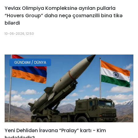
Yevlax Olimpiya Kompleksinə ayrılan pullarla
“Hovers Group” daha neçə çoxmənzilli bina tikə
bilərdi
10-06-2026, 12:50
GÜNDƏM / DÜNYA
Yeni Dehlidən İrəvana “Pralay” kartı - Kim
hədəfdədir?