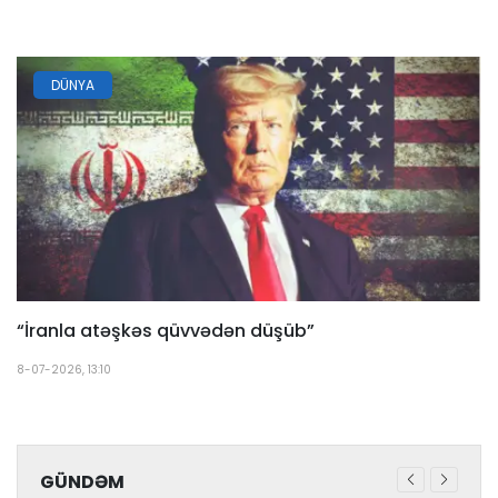
DÜNYA
“İranla atəşkəs qüvvədən düşüb”
8-07-2026, 13:10
GÜNDƏM