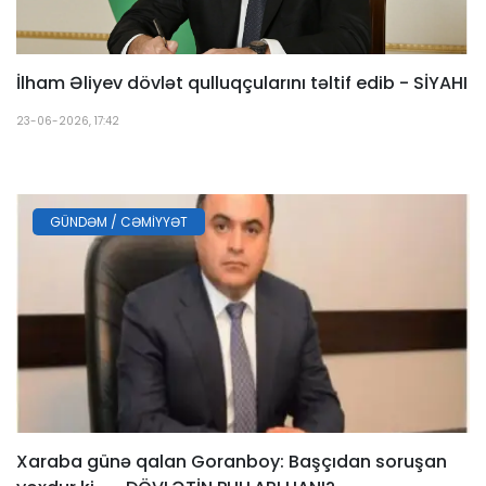
İlham Əliyev dövlət qulluqçularını təltif edib - SİYAHI
23-06-2026, 17:42
GÜNDƏM / CƏMIYYƏT
Xaraba günə qalan Goranboy: Başçıdan soruşan