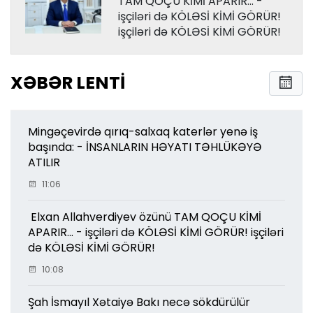
TAM QOÇU KİMİ APARIR... -
işçiləri də KÖLƏSİ KİMİ GÖRÜR!
işçiləri də KÖLƏSİ KİMİ GÖRÜR!
XƏBƏR LENTI
Mingəçevirdə qırıq-salxaq katerlər yenə iş
başında: - İNSANLARIN HƏYATI TƏHLÜKƏYƏ
ATILIR
11:06
Elxan Allahverdiyev özünü TAM QOÇU KİMİ
APARIR... - işçiləri də KÖLƏSİ KİMİ GÖRÜR! işçiləri
də KÖLƏSİ KİMİ GÖRÜR!
10:08
Şah İsmayıl Xətaiyə Bakı necə sökdürülür