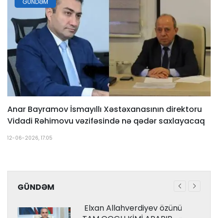
GÜNDƏM
Anar Bayramov İsmayıllı Xəstəxanasının direktoru
Vidadi Rəhimovu vəzifəsində nə qədər saxlayacaq
12-06-2026, 17:05
GÜNDƏM
Elxan Allahverdiyev özünü