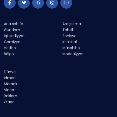
Ana səhifə
Araşdırma
Gündəm
Təhsil
İqtisadiyyat
Səhiyyə
Cəmiyyət
Kriminal
Hadisə
Müsahibə
Bölgə
Mədəniyyət
Dünya
İdman
Maraqlı
Video
Reklam
Əlaqə