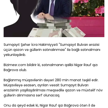
Sumqayıt Şəhər İcra Hakimiyyəti "Sumqayıt Bulvarı ərazisi
üçün qazon və güllərin satınalınması" ilə bağlı satınalmanı
yekunlaşdırıb.
Bizimesr.com bildirir ki, satınalmanın qalibi Nigar Rauf qızı
Bağırova olub.
Bağlanmış müqavilənin dəyəri 280 min manat təşkil edir.
Müqaviləyə əsasən, ayrılan vəsait Sumqayıt Bulvarı
ərazisinin yaşıllaşdırılması məqsədilə qazon və müxtəlif növ
güllərin alınmasına sərf olunacaq.
Onu da qeyd edək ki, Nigar Rauf qızı Bağırova ötən il də