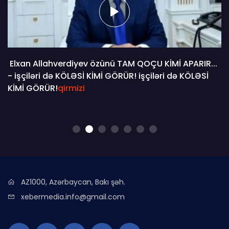
Elxan Allahverdiyev özünü TAM QOÇU KİMİ APARIR...
- işçiləri də KÖLƏSİ KİMİ GÖRÜR! işçiləri də KÖLƏSİ
KİMİ GÖRÜR!
qirmizi
AZ1000, Azərbaycan, Bakı şəh.
xebermedia.info@gmail.com