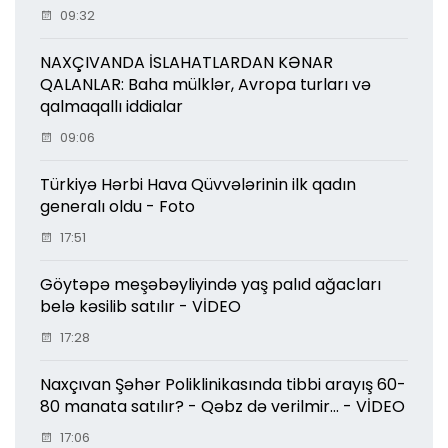
09:32
NAXÇIVANDA İSLAHATLARDAN KƏNAR
QALANLAR: Baha mülklər, Avropa turları və
qalmaqallı iddialar
09:06
Türkiyə Hərbi Hava Qüvvələrinin ilk qadın
generalı oldu - Foto
17:51
Göytəpə meşəbəyliyində yaş palıd ağacları
belə kəsilib satılır - VİDEO
17:28
Naxçıvan Şəhər Poliklinikasında tibbi arayış 60-
80 manata satılır? - Qəbz də verilmir... - VİDEO
17:06