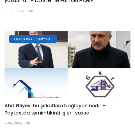
yoxdur ki... - DÖVLƏTİN PULLARI HANI?
18-05-2026, 12:50
GÜNDƏM / CƏMIYYƏT
Abit Əliyevi bu şirkətlərə bağlayan nədir –
Paytaxtda təmir-tikinti işləri, yoxsa…
7-05-2026, 11:38