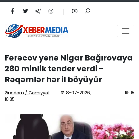
Fərəcov yenə Nigar Bağırovaya
280 minlik tender verdi -
Rəqəmlər hər il böyüyür
Gündəm / Cəmiyyət
8-07-2026,
15
10:35