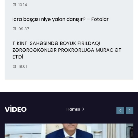
10:14
İcra başçısı niyə yalan danışır? – Fotolar
09:37
TİKİNTİ SAHƏSİNDƏ BÖYÜK FIRILDAQ!
ZƏRƏRCƏKƏNLƏR PROKRORLUGA MÜRACİƏT
ETDİ
18:01
VİDEO
Hamısı