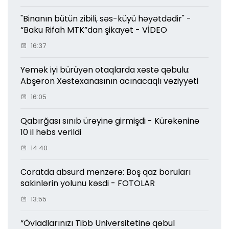
"Binanın bütün zibili, səs-küyü həyətdədir" -
“Baku Rifah MTK”dan şikayət - VİDEO
16:37
Yemək iyi bürüyən otaqlarda xəstə qəbulu:
Abşeron Xəstəxanasının acınacaqlı vəziyyəti
16:05
Qabırğası sınıb ürəyinə girmişdi - Kürəkəninə
10 il həbs verildi
14:40
Coratda absurd mənzərə: Boş qaz boruları
sakinlərin yolunu kəsdi - FOTOLAR
13:55
“Övladlarınızı Tibb Universitetinə qəbul