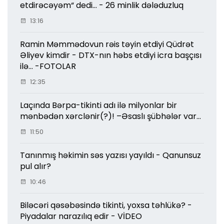
etdirəcəyəm“ dedi... - 26 minlik dələduzluq
13:16
Ramin Məmmədovun rəis təyin etdiyi Qüdrət
Əliyev kimdir - DTX-nın həbs etdiyi icra başçısı
ilə... -FOTOLAR
12:35
Laçında Bərpa-tikinti adı ilə milyonlar bir
mənbədən xərclənir(?)! –Əsaslı şübhələr var...
11:50
Tanınmış həkimin səs yazısı yayıldı - Qanunsuz
pul alır?
10:46
Biləcəri qəsəbəsində tikinti, yoxsa təhlükə? -
Piyadalar narazılıq edir - VİDEO