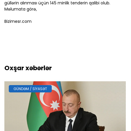
güllərin alınması üçün 145 minlik tenderin qalibi olub.
Məlumata görə,
Bizimesr.com
Oxşar xəbərlər
GÜNDƏM / SIYASƏT