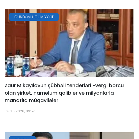
GÜNDƏM / CƏMIYYƏT
Zaur Mikayılovun şübhəli tenderləri -vergi borcu
olan şirkət, naməlum qaliblər və milyonlarla
manatlıq müqavilələr
16-03-2026, 09:57