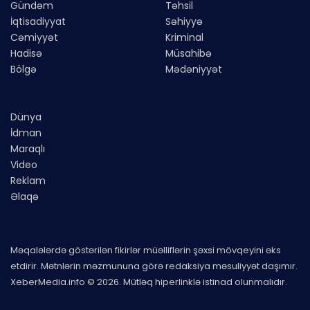
Gündəm
Təhsil
İqtisadiyyat
Səhiyyə
Cəmiyyət
Kriminal
Hadisə
Müsahibə
Bölgə
Mədəniyyət
Dünya
İdman
Maraqlı
Video
Reklam
Əlaqə
Məqalələrdə göstərilən fikirlər müəlliflərin şəxsi mövqeyini əks
etdirir. Mətnlərin məzmununa görə redaksiya məsuliyyət daşımır.
XeberMedia.info © 2026. Mütləq hiperlinklə istinad olunmalıdır.