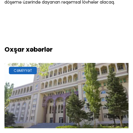
döşəmə üzərində dayanan rəqəmsal lövhələr alacaq.
Oxşar xəbərlər
CƏMIYYƏT