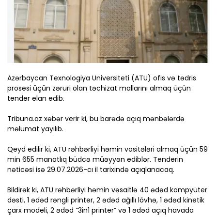
Azərbaycan Texnologiya Universiteti (ATU) ofis və tədris
prosesi üçün zəruri olan təchizat mallarını almaq üçün
tender elan edib.
Tribuna.az xəbər verir ki, bu barədə açıq mənbələrdə
məlumat yayılıb.
Qeyd edilir ki, ATU rəhbərliyi həmin vasitələri almaq üçün 59
min 655 manatlıq büdcə müəyyən ediblər. Tenderin
nəticəsi isə 29.07.2026-cı il tarixində açıqlanacaq.
Bildirək ki, ATU rəhbərliyi həmin vəsaitlə 40 ədəd kompyüter
dəsti, 1 ədəd rəngli printer, 2 ədəd ağıllı lövhə, 1 ədəd kinetik
çarx modeli, 2 ədəd “3in1 printer” və 1 ədəd açıq havada