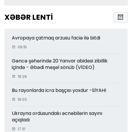
XƏBƏR LENTI
Avropaya çatmaq arzusu faciə ilə bitdi
09:15
Gəncə şəhərində 20 Yanvar abidəsi zibillik
içində - Əbədi məşəl sönüb (VİDEO)
18:29
Bu rayonlarda icra başçısı yoxdur -SİYAHI
18:03
Ukrayna ordusundakı əcnəbilərin sayını
açıqladı
17:31