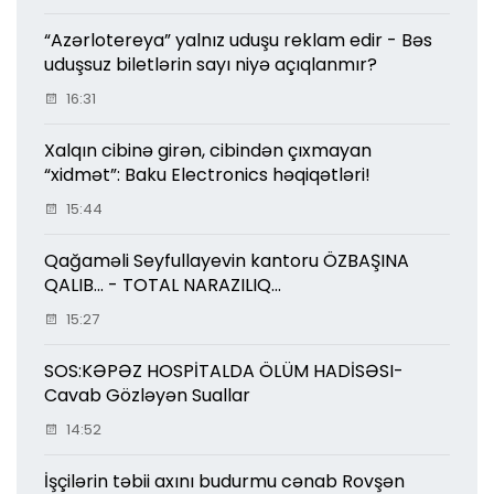
“Azərlotereya” yalnız uduşu reklam edir - Bəs
uduşsuz biletlərin sayı niyə açıqlanmır?
16:31
Xalqın cibinə girən, cibindən çıxmayan
“xidmət”: Baku Electronics həqiqətləri!
15:44
Qağaməli Seyfullayevin kantoru ÖZBAŞINA
QALIB... - TOTAL NARAZILIQ...
15:27
SOS:KƏPƏZ HOSPİTALDA ÖLÜM HADİSƏSI-
Cavab Gözləyən Suallar
14:52
İşçilərin təbii axını budurmu cənab Rovşən