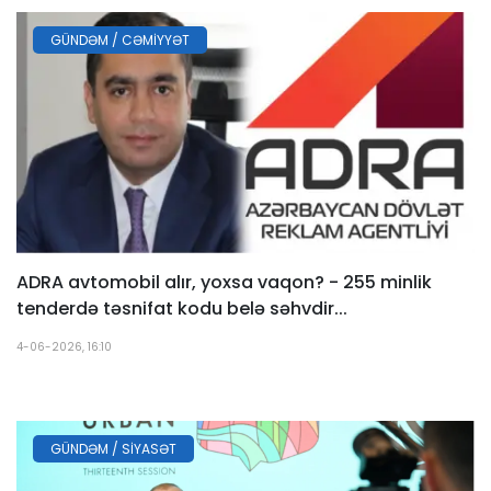
GÜNDƏM / CƏMIYYƏT
ADRA avtomobil alır, yoxsa vaqon? - 255 minlik
tenderdə təsnifat kodu belə səhvdir...
4-06-2026, 16:10
GÜNDƏM / SIYASƏT