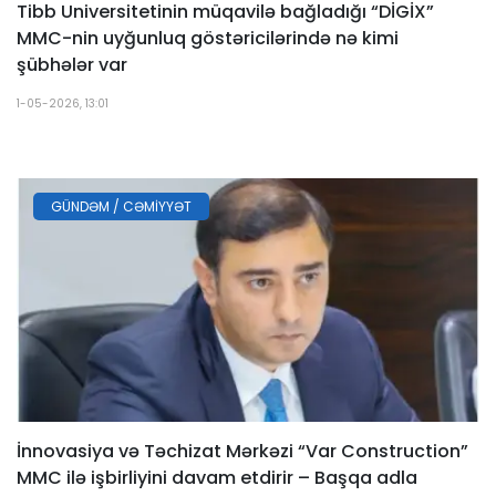
Tibb Universitetinin müqavilə bağladığı “DİGİX”
MMC-nin uyğunluq göstəricilərində nə kimi
şübhələr var
1-05-2026, 13:01
GÜNDƏM / CƏMIYYƏT
İnnovasiya və Təchizat Mərkəzi “Var Construction”
MMC ilə işbirliyini davam etdirir – Başqa adla