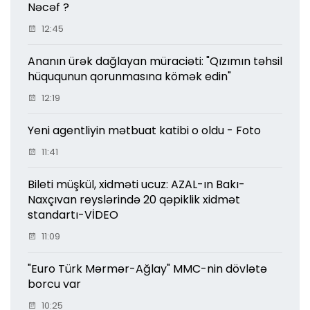
Nəcəf ?
12:45
Ananın ürək dağlayan müraciəti: "Qızımın təhsil
hüququnun qorunmasına kömək edin"
12:19
Yeni agentliyin mətbuat katibi o oldu - Foto
11:41
Bileti müşkül, xidməti ucuz: AZAL-ın Bakı-
Naxçıvan reyslərində 20 qəpiklik xidmət
standartı-VİDEO
11:09
"Euro Türk Mərmər-Ağlay" MMC-nin dövlətə
borcu var
10:25