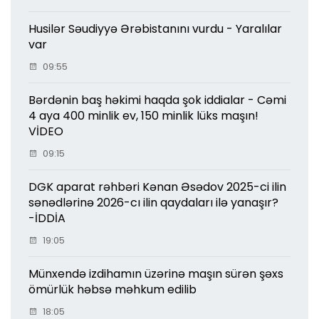
Husilər Səudiyyə Ərəbistanını vurdu - Yaralılar
var
09:55
Bərdənin baş həkimi haqda şok iddialar - Cəmi
4 aya 400 minlik ev, 150 minlik lüks maşın!
VİDEO
09:15
DGK aparat rəhbəri Kənan Əsədov 2025-ci ilin
sənədlərinə 2026-cı ilin qaydaları ilə yanaşır?
-İDDİA
19:05
Münxendə izdihamın üzərinə maşın sürən şəxs
ömürlük həbsə məhkum edilib
18:05