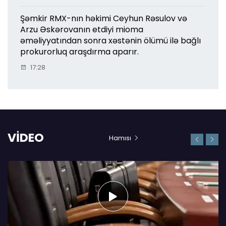
Şəmkir RMX-nın həkimi Ceyhun Rəsulov və
Arzu Əskərovanın etdiyi mioma
əməliyyatından sonra xəstənin ölümü ilə bağlı
prokurorluq araşdırma aparır.
17:28
VİDEO
Hamısı