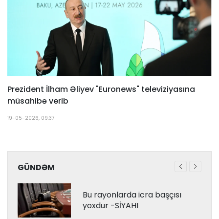
Prezident İlham Əliyev "Euronews" televiziyasına
müsahibə verib
19-05-2026, 09:37
GÜNDƏM
Bu rayonlarda icra başçısı
yoxdur -SİYAHI