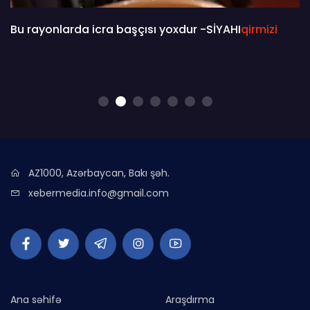
Bu rayonlarda icra başçısı yoxdur -SİYAHI
qirmizi
AZ1000, Azərbaycan, Bakı şəh.
xebermedia.info@gmail.com
Ana səhifə
Araşdırma