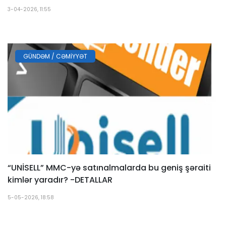
3-04-2026, 11:55
GÜNDƏM / CƏMIYYƏT
“UNİSELL” MMC-yə satınalmalarda bu geniş şəraiti
kimlər yaradır? -DETALLAR
5-05-2026, 18:58