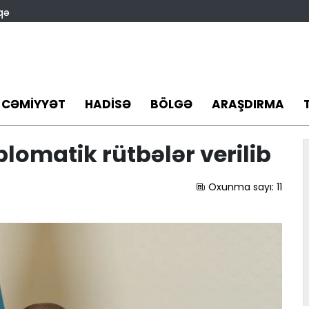
qə
CƏMIYYƏT
HADISƏ
BÖLGƏ
ARAŞDIRMA
lomatik rütbələr verilib
Oxunma sayı:
11
lığı:
Münxendə izdihamın
ət
üzərinə maşın sürən şəxs
na
ömürlük həbsə məhkum
edilib