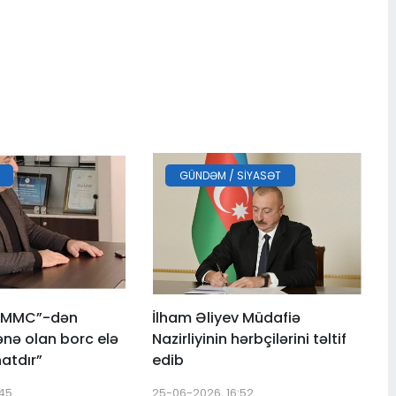
GÜNDƏM / SIYASƏT
 MMC”-dən
İlham Əliyev Müdafiə
ənə olan borc elə
Nazirliyinin hərbçilərini təltif
atdır”
edib
:45
25-06-2026, 16:52