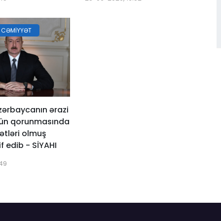
 CƏMIYYƏT
zərbaycanın ərazi
ün qorunmasında
ətləri olmuş
if edib - SİYAHI
:49