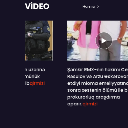
VİDEO
Hamısı
nə
Şəmkir RMX-nın həkimi Ceyhun
"Aztel
Rəsulov və Arzu Əskərovanın
- İnter
zi
etdiyi mioma əməliyyatından
icra o
sonra xəstənin ölümü ilə bağlı
prokurorluq araşdırma
aparır.
qirmizi