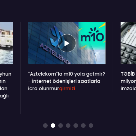
ekom"la m10 yola getmir?
TƏBİB daha iki şirkətlə
net ödənişləri saatlarla
milyonluq mwqavilə
lunmur
qirmizi
imzaladı
qirmizi