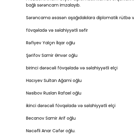
bağlı sərəncam imzalayıb.
Sərəncama əsasən aşağıdakılara diplomatik rütbə ve
fövqəladə və səlahiyyətli səfir
Rəfiyev Yalçın İlqar oğlu
Şərifov Samir Ənvər oğlu
birinci dərəcəli fövqəladə və səlahiyyətli elçi
Hacıyev Sultan Ağami oğlu
Nəsibov Ruslan Rafael oğlu
ikinci dərəcəli fövqəladə və səlahiyyətli elçi
Becanov Samir Arif oğlu
Nəcəfli Anar Cəfər oğlu.