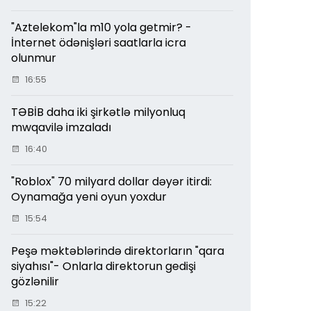
"Aztelekom"la m10 yola getmir? -
İnternet ödənişləri saatlarla icra
olunmur
16:55
TƏBİB daha iki şirkətlə milyonluq
mwqavilə imzaladı
16:40
"Roblox" 70 milyard dollar dəyər itirdi:
Oynamağa yeni oyun yoxdur
15:54
Peşə məktəblərində direktorların "qara
siyahısı"- Onlarla direktorun gedişi
gözlənilir
15:22