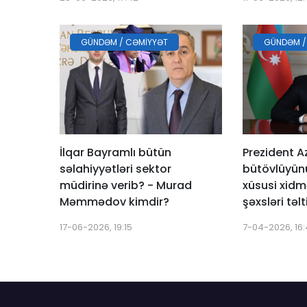
GÜNDƏM / CƏMIYYƏT
GÜNDƏM /
İlqar Bayramlı bütün
Prezident A
səlahiyyətləri sektor
bütövlüyün
müdirinə verib? - Murad
xüsusi xidm
Məmmədov kimdir?
şəxsləri təlt
17-06-2026, 19:15
7-04-2026, 16