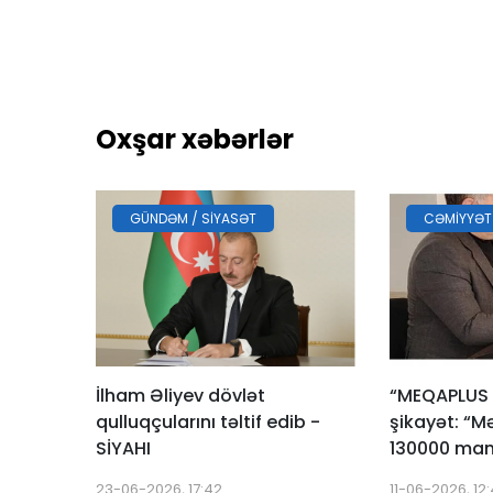
Oxşar xəbərlər
GÜNDƏM / SIYASƏT
CƏMIYYƏT
İlham Əliyev dövlət
“MEQAPLUS
qulluqçularını təltif edib -
şikayət: “M
SİYAHI
130000 man
23-06-2026, 17:42
11-06-2026, 12