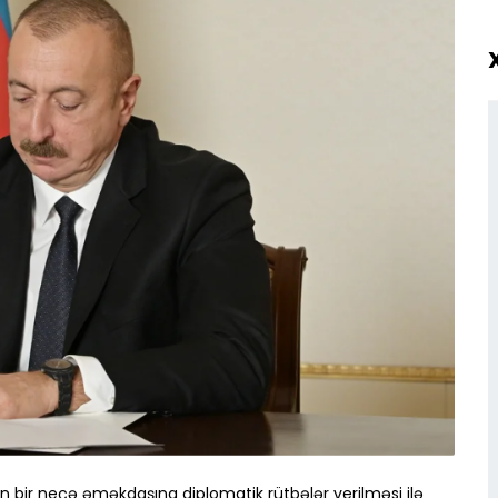
n bir neçə əməkdaşına diplomatik rütbələr verilməsi ilə