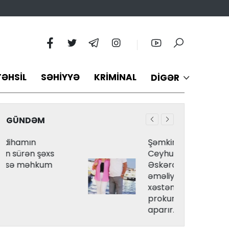
TƏHSIL
SƏHIYYƏ
KRIMINAL
DIGƏR
GÜNDƏM
Şəmkir RMX-nın həkimi
Ceyhun Rəsulov və Arzu
Əskərovanın etdiyi mioma
əməliyyatından sonra
xəstənin ölümü ilə bağlı
prokurorluq araşdırma
aparır.