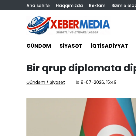
Ana səhifə
Haqqımızda
Reklam
Bizimlə əla
GÜNDƏM
SIYASƏT
İQTISADIYYAT
Bir qrup diplomata dip
Gündəm / Siyasət
8-07-2026, 15:49
Qubada tikinti özbaşına
“A ƏND J Holdinq” dövl
qurumlarının qərarları
məhəl qoymur –
REPORTAJ