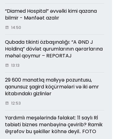
“Diamed Hospital” əvvəlki kimi qazana
bilmir - Mənfəət azalır
14:50
Qubada tikinti özbaşınalığı: “A ƏND J
Holdinq” dövlət qurumlarının qərarlarına
məhəl qoymur – REPORTAJ
13:13
29 600 manatlıq maliyyə pozuntusu,
qanunsuz şagird köçürmələri və iki əmr
kitabındakı gizlinlər
12:53
Yardımlı meşələrində fəlakət: 11 saylı Rİ
təbiəti biznes mənbəyinə çevirib? Ramik
Əşrəfov bu şəkillər köhnə deyil.. FOTO