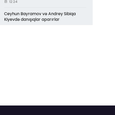
12:24
Ceyhun Bayramov və Andrey Sibiqa
Kiyevdə danışıqlar aparırlar
11:33
Mingəçevirdə qırıq-salxaq katerlər yenə
iş başında: - İNSANLARIN HƏYATI
TƏHLÜKƏYƏ ATILIR
11:06
Elxan Allahverdiyev özünü TAM QOÇU
KİMİ APARIR... - işçiləri də KÖLƏSİ KİMİ
GÖRÜR! işçiləri də KÖLƏSİ KİMİ GÖRÜR!
10:08
Şah İsmayıl Xətaiyə Bakı necə sökdürülür
09:32