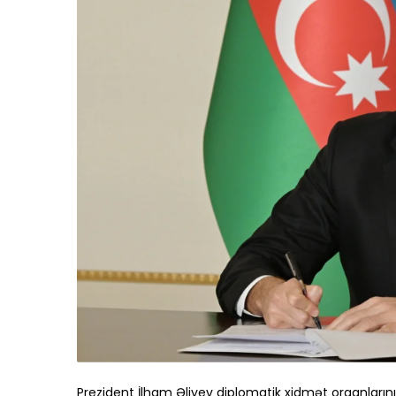
Prezident İlham Əliyev diplomatik xidmət orqanlarını