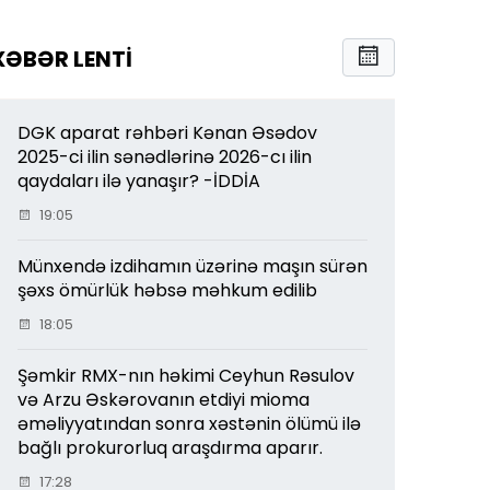
XƏBƏR LENTI
DGK aparat rəhbəri Kənan Əsədov
2025-ci ilin sənədlərinə 2026-cı ilin
qaydaları ilə yanaşır? -İDDİA
19:05
Münxendə izdihamın üzərinə maşın sürən
şəxs ömürlük həbsə məhkum edilib
18:05
Şəmkir RMX-nın həkimi Ceyhun Rəsulov
və Arzu Əskərovanın etdiyi mioma
əməliyyatından sonra xəstənin ölümü ilə
bağlı prokurorluq araşdırma aparır.
17:28