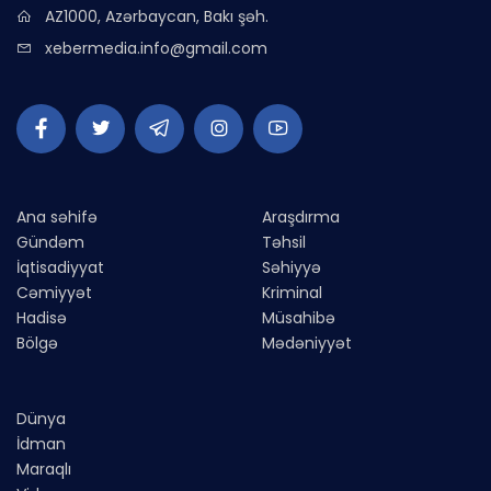
AZ1000, Azərbaycan, Bakı şəh.
xebermedia.info@gmail.com
Ana səhifə
Araşdırma
Gündəm
Təhsil
İqtisadiyyat
Səhiyyə
Cəmiyyət
Kriminal
Hadisə
Müsahibə
Bölgə
Mədəniyyət
Dünya
İdman
Maraqlı