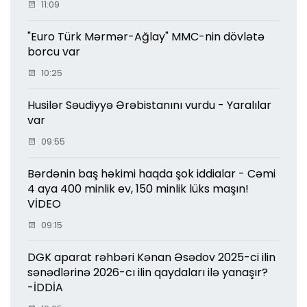
11:09
"Euro Türk Mərmər-Ağlay" MMC-nin dövlətə
borcu var
10:25
Husilər Səudiyyə Ərəbistanını vurdu - Yaralılar
var
09:55
Bərdənin baş həkimi haqda şok iddialar - Cəmi
4 aya 400 minlik ev, 150 minlik lüks maşın!
VİDEO
09:15
DGK aparat rəhbəri Kənan Əsədov 2025-ci ilin
sənədlərinə 2026-cı ilin qaydaları ilə yanaşır?
-İDDİA