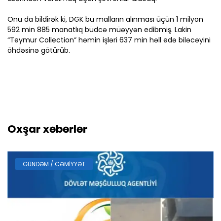
Onu da bildirək ki, DGK bu malların alınması üçün 1 milyon
592 min 885 manatlıq büdcə müəyyən edibmiş. Lakin
“Teymur Collection” həmin işləri 637 min həll edə biləcəyini
öhdəsinə götürüb.
Oxşar xəbərlər
GÜNDƏM / CƏMIYYƏT