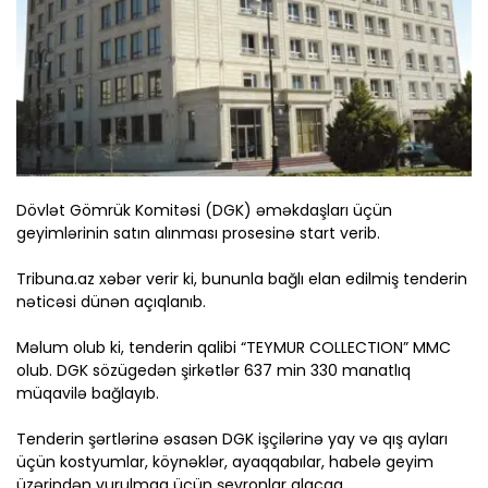
Dövlət Gömrük Komitəsi (DGK) əməkdaşları üçün
geyimlərinin satın alınması prosesinə start verib.
Tribuna.az xəbər verir ki, bununla bağlı elan edilmiş tenderin
nəticəsi dünən açıqlanıb.
Məlum olub ki, tenderin qalibi “TEYMUR COLLECTION” MMC
olub. DGK sözügedən şirkətlər 637 min 330 manatlıq
müqavilə bağlayıb.
Tenderin şərtlərinə əsasən DGK işçilərinə yay və qış ayları
üçün kostyumlar, köynəklər, ayaqqabılar, habelə geyim
üzərindən vurulmaq üçün şevronlar alacaq.