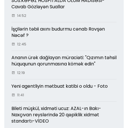
SOS:KƏPƏZ HOSPİTALDA ÖLÜM HADİSƏSI-
Cavab Gözləyən Suallar
14:52
İşçilərin təbii axını budurmu cənab Rovşən
Nəcəf ?
12:45
Ananın ürək dağlayan müraciəti: "Qızımın təhsil
hüququnun qorunmasına kömək edin"
12:19
Yeni agentliyin mətbuat katibi o oldu - Foto
11:41
Bileti müşkül, xidməti ucuz: AZAL-ın Bakı-
Naxçıvan reyslərində 20 qəpiklik xidmət
standartı-VİDEO