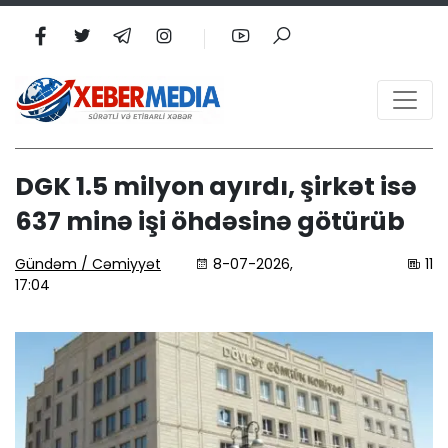
DGK 1.5 milyon ayırdı, şirkət isə
637 minə işi öhdəsinə götürüb
Gündəm / Cəmiyyət
8-07-2026,
11
17:04