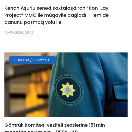
Kənan Aşurlu sənəd saxtalaşdıran “Kon-Lay
Project” MMC ilə müqavilə bağladı –Həm də
qanunu pozmaq yolu ilə
15-05-2026, 08:56
GÜNDƏM / CƏMIYYƏT
Gömrük Komitəsi vəzifəli şəxslərinə 181 min