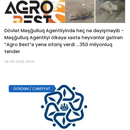
Dövlət Məşğulluq Agentliyində heç nə dəyişməyib -
Məşğulluq Agentliyi ölkəyə xəstə heyvanlar gətirən
“Agro Best”ə yenə sifariş verdi ...350 milyonluq
tender
26-05-2026, 09:09
GÜNDƏM / CƏMIYYƏT