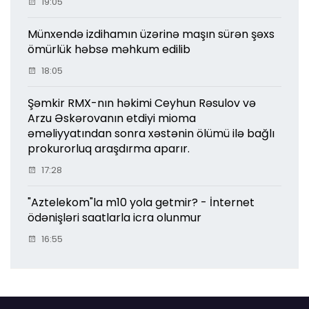
19:05
Münxendə izdihamın üzərinə maşın sürən şəxs
ömürlük həbsə məhkum edilib
18:05
Şəmkir RMX-nın həkimi Ceyhun Rəsulov və
Arzu Əskərovanın etdiyi mioma
əməliyyatından sonra xəstənin ölümü ilə bağlı
prokurorluq araşdırma aparır.
17:28
"Aztelekom"la m10 yola getmir? - İnternet
ödənişləri saatlarla icra olunmur
16:55