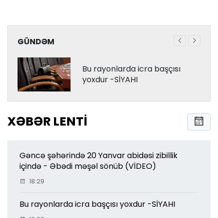
GÜNDƏM
Bu rayonlarda icra başçısı
yoxdur -SİYAHI
XƏBƏR LENTI
Gəncə şəhərində 20 Yanvar abidəsi zibillik
içində - Əbədi məşəl sönüb (VİDEO)
18:29
Bu rayonlarda icra başçısı yoxdur -SİYAHI