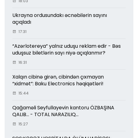
18:03
Ukrayna ordusundakı əcnəbilərin sayını
açıqladı
17:31
“Azərlotereya” yalnız uduşu reklam edir - Bəs
uduşsuz biletlərin sayı niyə açıqlanmır?
16:31
Xalqın cibinə girən, cibindən çıxmayan
“xidmət”: Baku Electronics həqiqətləri!
15:44
Qağaməli Seyfullayevin kantoru ÖZBAŞINA
QALIB... - TOTAL NARAZILIQ...
15:27