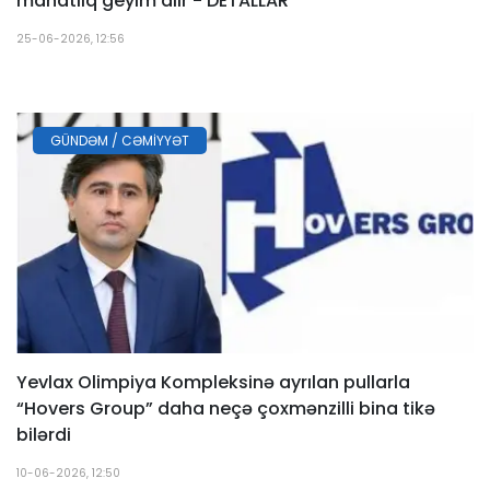
manatlıq geyim alır - DETALLAR
25-06-2026, 12:56
GÜNDƏM / CƏMIYYƏT
Yevlax Olimpiya Kompleksinə ayrılan pullarla
“Hovers Group” daha neçə çoxmənzilli bina tikə
bilərdi
10-06-2026, 12:50