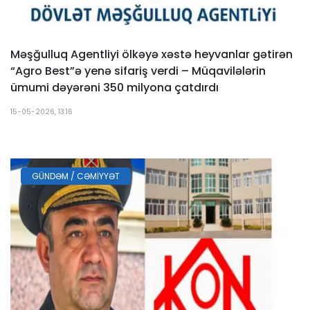
Məşğulluq Agentliyi ölkəyə xəstə heyvanlar gətirən
“Agro Best”ə yenə sifariş verdi – Müqavilələrin
ümumi dəyərəni 350 milyona çatdırdı
15-05-2026, 13:16
GÜNDƏM / CƏMIYYƏT