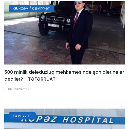
GÜNDƏM / CƏMIYYƏT
500 minlik dələduzluq məhkəməsində şahidlər nələr
dedilər? - TƏFƏRRÜAT
8-06-2026, 12:53
CƏMIYYƏT