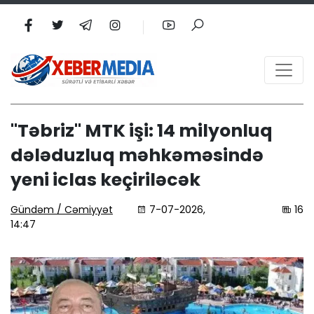
"Təbriz" MTK işi: 14 milyonluq
dələduzluq məhkəməsində
yeni iclas keçiriləcək
Gündəm / Cəmiyyət
7-07-2026,
16
14:47