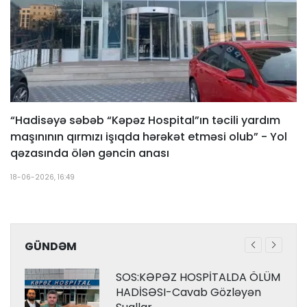
“Hadisəyə səbəb “Kəpəz Hospital”ın təcili yardım
maşınının qırmızı işıqda hərəkət etməsi olub” - Yol
qəzasında ölən gəncin anası
18-06-2026, 16:49
GÜNDƏM
SOS:KƏPƏZ HOSPİTALDA ÖLÜM
HADİSƏSI-Cavab Gözləyən