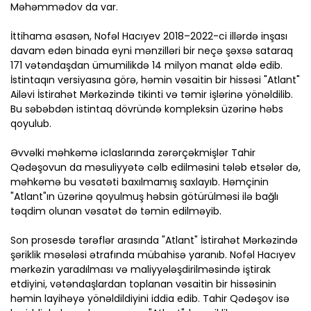
Məhəmmədov da var.
İttihama əsasən, Nofəl Hacıyev 2018–2022-ci illərdə inşası
davam edən binada eyni mənzilləri bir neçə şəxsə sataraq
171 vətəndaşdan ümumilikdə 14 milyon manat əldə edib.
İstintaqın versiyasına görə, həmin vəsaitin bir hissəsi "Atlant"
Ailəvi İstirahət Mərkəzində tikinti və təmir işlərinə yönəldilib.
Bu səbəbdən istintaq dövründə kompleksin üzərinə həbs
qoyulub.
Əvvəlki məhkəmə iclaslarında zərərçəkmişlər Tahir
Qədəşovun da məsuliyyətə cəlb edilməsini tələb etsələr də,
məhkəmə bu vəsatəti baxılmamış saxlayıb. Həmçinin
"Atlant"ın üzərinə qoyulmuş həbsin götürülməsi ilə bağlı
təqdim olunan vəsatət də təmin edilməyib.
Son prosesdə tərəflər arasında "Atlant" İstirahət Mərkəzində
şəriklik məsələsi ətrafında mübahisə yaranıb. Nofəl Hacıyev
mərkəzin yaradılması və maliyyələşdirilməsində iştirak
etdiyini, vətəndaşlardan toplanan vəsaitin bir hissəsinin
həmin layihəyə yönəldildiyini iddia edib. Tahir Qədəşov isə