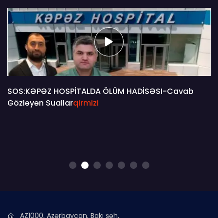
SOS:KƏPƏZ HOSPİTALDA ÖLÜM HADİSƏSI-Cavab
Gözləyən Suallar
qirmizi
AZ1000, Azərbaycan, Bakı şəh.