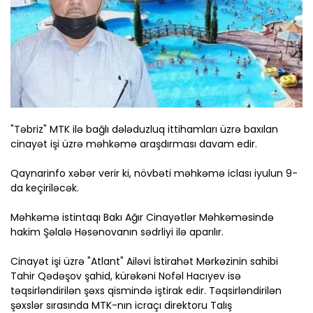
"Təbriz" MTK ilə bağlı dələduzluq ittihamları üzrə baxılan
cinayət işi üzrə məhkəmə araşdırması davam edir.
Qaynarinfo xəbər verir ki, növbəti məhkəmə iclası iyulun 9-
da keçiriləcək.
Məhkəmə istintaqı Bakı Ağır Cinayətlər Məhkəməsində
hakim Şəlalə Həsənovanın sədrliyi ilə aparılır.
Cinayət işi üzrə "Atlant" Ailəvi İstirahət Mərkəzinin sahibi
Tahir Qədəşov şahid, kürəkəni Nofəl Hacıyev isə
təqsirləndirilən şəxs qismində iştirak edir. Təqsirləndirilən
şəxslər sırasında MTK-nın icraçı direktoru Talış