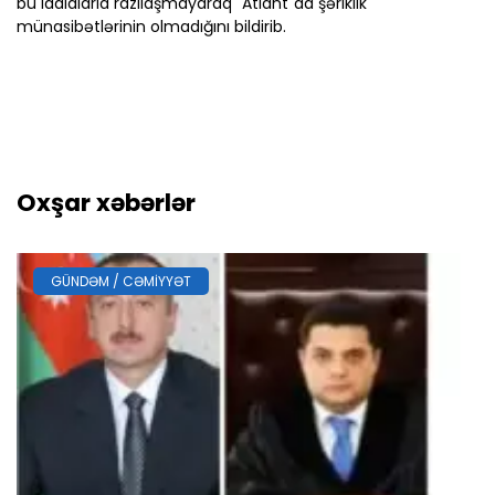
bu iddialarla razılaşmayaraq "Atlant"da şəriklik
münasibətlərinin olmadığını bildirib.
Oxşar xəbərlər
GÜNDƏM / CƏMIYYƏT