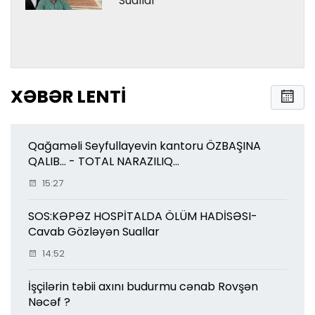
Suallar
XƏBƏR LENTI
Qağaməli Seyfullayevin kantoru ÖZBAŞINA
QALIB... - TOTAL NARAZILIQ...
15:27
SOS:KƏPƏZ HOSPİTALDA ÖLÜM HADİSƏSI-
Cavab Gözləyən Suallar
14:52
İşçilərin təbii axını budurmu cənab Rovşən
Nəcəf ?