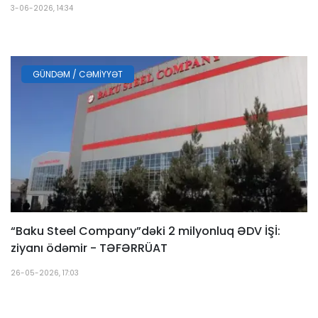
3-06-2026, 14:34
GÜNDƏM / CƏMIYYƏT
“Baku Steel Company”dəki 2 milyonluq ƏDV İŞİ:
ziyanı ödəmir - TƏFƏRRÜAT
26-05-2026, 17:03