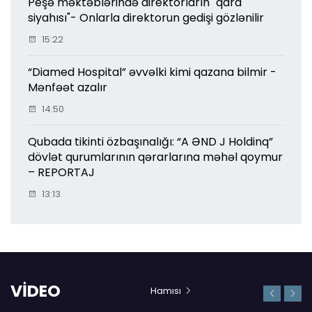
Peşə məktəblərində direktorların "qara
siyahısı"- Onlarla direktorun gedişi gözlənilir
15:22
“Diamed Hospital” əvvəlki kimi qazana bilmir -
Mənfəət azalır
14:50
Qubada tikinti özbaşınalığı: “A ƏND J Holdinq”
dövlət qurumlarının qərarlarına məhəl qoymur
– REPORTAJ
13:13
VİDEO
Hamısı