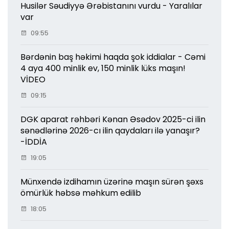
Husilər Səudiyyə Ərəbistanını vurdu - Yaralılar
var
09:55
Bərdənin baş həkimi haqda şok iddialar - Cəmi
4 aya 400 minlik ev, 150 minlik lüks maşın!
VİDEO
09:15
DGK aparat rəhbəri Kənan Əsədov 2025-ci ilin
sənədlərinə 2026-cı ilin qaydaları ilə yanaşır?
-İDDİA
19:05
Münxendə izdihamın üzərinə maşın sürən şəxs
ömürlük həbsə məhkum edilib
18:05