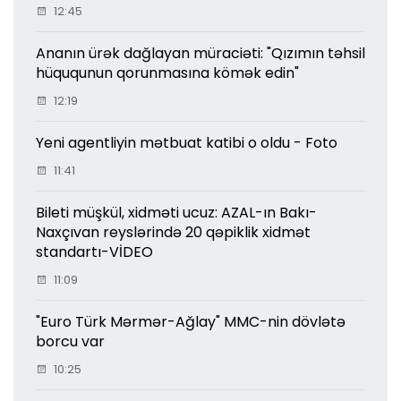
12:45
Ananın ürək dağlayan müraciəti: "Qızımın təhsil
hüququnun qorunmasına kömək edin"
12:19
Yeni agentliyin mətbuat katibi o oldu - Foto
11:41
Bileti müşkül, xidməti ucuz: AZAL-ın Bakı-
Naxçıvan reyslərində 20 qəpiklik xidmət
standartı-VİDEO
11:09
"Euro Türk Mərmər-Ağlay" MMC-nin dövlətə
borcu var
10:25