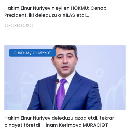
Hakim Elnur Nuriyevin əyilən HÖKMÜ: Cənab
Prezident, iki dələduzu o XİLAS etdi...
22-05-2026, 10:50
GÜNDƏM / CƏMIYYƏT
Hakim Elnur Nuriyev dələduzu azad etdi, təkrar
cinayət törətdi – İnam Kərimova MÜRACİƏT