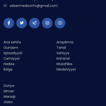
xebermedia.info@gmail.com
Ana səhifə
Araşdırma
Gündəm
Təhsil
İqtisadiyyat
Səhiyyə
Cəmiyyət
Kriminal
Hadisə
Müsahibə
Bölgə
Mədəniyyət
Dünya
İdman
Maraqlı
Video