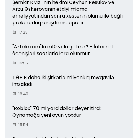
Şəmkir RMX-nın həkimi Ceyhun Rəsulov və
Arzu Əskərovanın etdiyi mioma
əməliyyatından sonra xəstənin ölümü ilə bağlı
prokurorluq araşdırma aparır.
17:28
"Aztelekom"la m10 yola getmir? - İnternet
ödənişləri saatlarla icra olunmur
16:55
TƏBİB daha iki şirkətlə milyonluq mwqavilə
imzaladı
16:40
"Roblox" 70 milyard dollar dəyər itirdi:
Oynamağa yeni oyun yoxdur
15:54