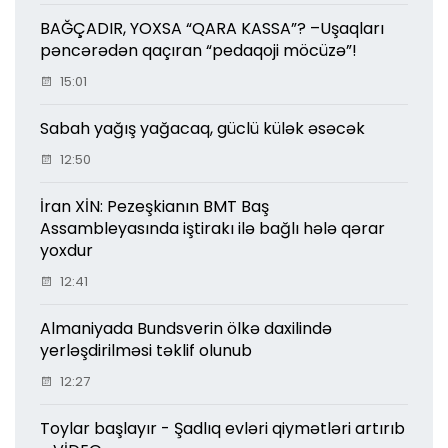
BAĞÇADIR, YOXSA “QARA KASSA”? –Uşaqları
pəncərədən qaçıran “pedaqoji möcüzə”!
15:01
Sabah yağış yağacaq, güclü külək əsəcək
12:50
İran XİN: Pezeşkianın BMT Baş
Assambleyasında iştirakı ilə bağlı hələ qərar
yoxdur
12:41
Almaniyada Bundsverin ölkə daxilində
yerləşdirilməsi təklif olunub
12:27
Toylar başlayır - Şadlıq evləri qiymətləri artırıb