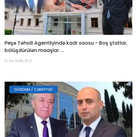
Peşə Təhsili Agentliyində kadr xaosu - Boş ştatlar,
bölüşdürülən maaşlar ...
17-04-2026, 15:27
GÜNDƏM / CƏMIYYƏT