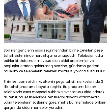
Son illər gənclərin əsas seçimlərindən birinə çevrilən peşə
təhsili sistemində narazılıqlar artmaqdadır. Tələbələr iddia
edirlər ki, sistemdə mövcud olan ciddi problemlər və
boşluqlar aradan qaldırılmaq əvəzinə, gündəmə gətirən
müəllim və tələbələrin tələbləri müxtəlif yollarla susdurulur.
Bizimesr.com bildirir ki, ölkənin peşə təhsil mərkəzlərində 3
illik təhsil proqramı həyata keçirilir. Bu proqramı bitirən
tələbələrin əsas məqsədi subbakalavr statusu əldə edərək
ali təhsil müəssisələrində təhsillərini davam etdirməkdir.
Lakin tələbələrin sözlərinə görə, məhz bu mərhələdə onların
qarşısında ciddi maneələr yaradılır.