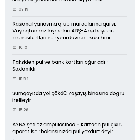
09:19
Rasional yanaşma qrup maraqlarına qarşı:
Vaşinqton razılaşmaları ABŞ-Azərbaycan
münasibətlərində yeni dövrün əsası kimi
16:10
Taksidən pul və bank kartları oğurladı -
Saxlanıldı
15:54
Sumqayıtda yol çökdü: Yaşayış binasına doğru
irəliləyir
15:28
AYNA şefi öz ampulasında - Kartdan pul çıxır,
aparat isə “balansınızda pul yoxdur” deyir