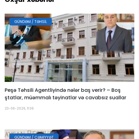
GÜNDƏM / TƏHSIL
Peşə Təhsili Agentliyində nələr baş verir? – Boş
ştatlar, müəmmalı təyinatlar və cavabsız suallar
23-06-2026, 11:06
GÜNDƏM / CƏMIYYƏT