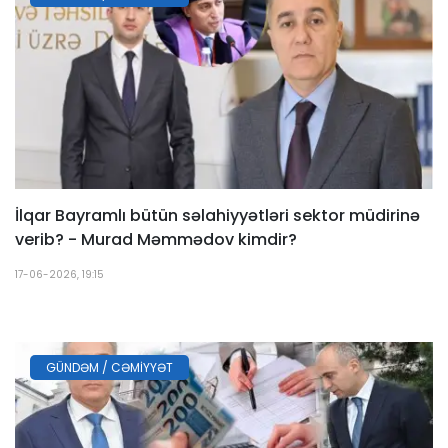
İlqar Bayramlı bütün səlahiyyətləri sektor müdirinə
verib? - Murad Məmmədov kimdir?
17-06-2026, 19:15
GÜNDƏM / CƏMIYYƏT