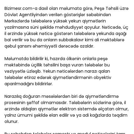
Bizimesr.com-a daxil olan məlumata görə, Peşə Təhsili üzrə
Dövlət Agentliyindən verilən göstərişlər səbəbindən
Mərkəzlərdə tələbələrə yüksək yekun qiymətlərin
yazılmasına süni şəkildə məhdudiyyət qoyulur. Nəticədə, üç
il ərzində yüksək nəticə göstərən tələbələrə yekunda aşağı
bal verilir və bu da onların subbakalavr kimi ali məktəblərə
qəbul şansını əhəmiyyətli dərəcədə azaldır.
Məlumatda bildirilir ki, hazırda ölkənin onlarla peşə
məktəbində üçillik təhsilini başa vuran tələbələr bu
vəziyyətlə üzləşib. Yekun nəticələrdən narazı qalan
tələbələr etiraz edərək qiymətləndirmənin obyektiv
aparılmadığını bildirirlər.
Narazılıq doğuran məsələlərdən biri də qiymətləndirmə
prosesinin şəffaf olmamasıdır. Tələbələrin sözlərinə görə, il
ərzində aldıqları qiymətlər elektron sistemdə əlçatan olmur,
yalnız ümumi şəkildə elan edilir və ya adi kağızlarda təqdim
olunur.