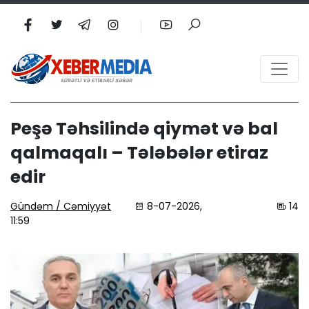
Peşə Təhsilində qiymət və bal
qalmaqalı – Tələbələr etiraz
edir
Gündəm / Cəmiyyət
8-07-2026,
14
11:59