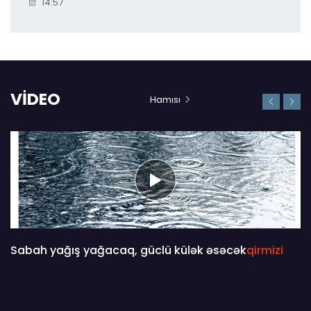
14:57
VİDEO
Hamısı
Sabah yağış yağacaq, güclü külək əsəcək
qirmizi