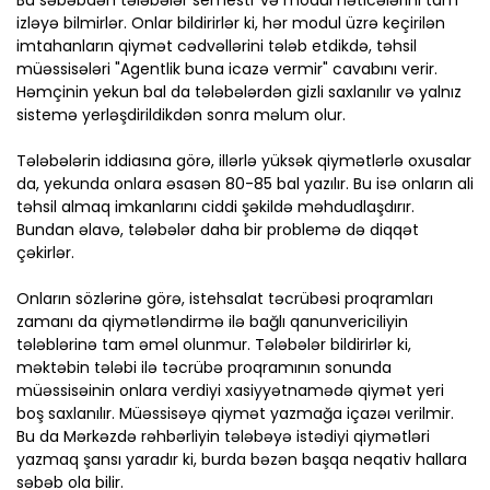
Bu səbəbdən tələbələr semestr və modul nəticələrini tam
izləyə bilmirlər. Onlar bildirirlər ki, hər modul üzrə keçirilən
imtahanların qiymət cədvəllərini tələb etdikdə, təhsil
müəssisələri "Agentlik buna icazə vermir" cavabını verir.
Həmçinin yekun bal da tələbələrdən gizli saxlanılır və yalnız
sistemə yerləşdirildikdən sonra məlum olur.
Tələbələrin iddiasına görə, illərlə yüksək qiymətlərlə oxusalar
da, yekunda onlara əsasən 80-85 bal yazılır. Bu isə onların ali
təhsil almaq imkanlarını ciddi şəkildə məhdudlaşdırır.
Bundan əlavə, tələbələr daha bir problemə də diqqət
çəkirlər.
Onların sözlərinə görə, istehsalat təcrübəsi proqramları
zamanı da qiymətləndirmə ilə bağlı qanunvericiliyin
tələblərinə tam əməl olunmur. Tələbələr bildirirlər ki,
məktəbin tələbi ilə təcrübə proqramının sonunda
müəssisəinin onlara verdiyi xasiyyətnamədə qiymət yeri
boş saxlanılır. Müəssisəyə qiymət yazmağa içazəı verilmir.
Bu da Mərkəzdə rəhbərliyin tələbəyə istədiyi qiymətləri
yazmaq şansı yaradır ki, burda bəzən başqa neqativ hallara
səbəb ola bilir.