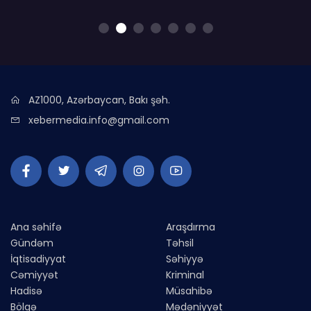
AZ1000, Azərbaycan, Bakı şəh.
xebermedia.info@gmail.com
Ana səhifə
Araşdırma
Gündəm
Təhsil
İqtisadiyyat
Səhiyyə
Cəmiyyət
Kriminal
Hadisə
Müsahibə
Bölgə
Mədəniyyət