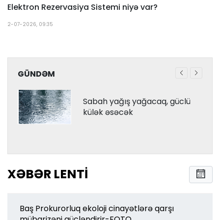
Elektron Rezervasiya Sistemi niyə var?
2-07-2026, 09:35
GÜNDƏM
Sabah yağış yağacaq, güclü
külək əsəcək
XƏBƏR LENTI
Baş Prokurorluq ekoloji cinayətlərə qarşı
mübarizəni gücləndirir-FOTO