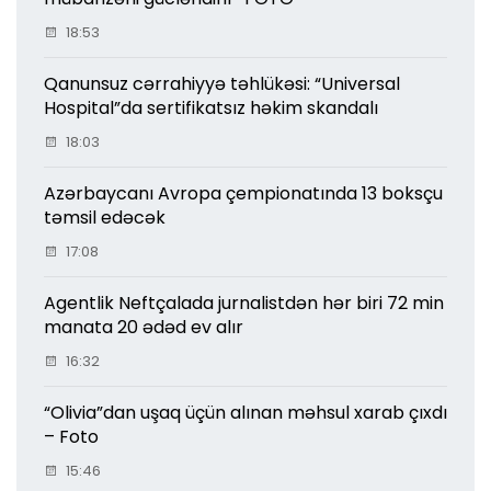
18:53
Qanunsuz cərrahiyyə təhlükəsi: “Universal
Hospital”da sertifikatsız həkim skandalı
18:03
Azərbaycanı Avropa çempionatında 13 boksçu
təmsil edəcək
17:08
Agentlik Neftçalada jurnalistdən hər biri 72 min
manata 20 ədəd ev alır
16:32
“Olivia”dan uşaq üçün alınan məhsul xarab çıxdı
– Foto
15:46