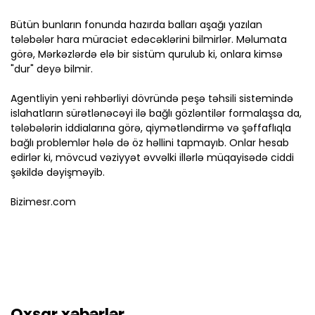
Bütün bunların fonunda hazırda balları aşağı yazılan
tələbələr hara müraciət edəcəklərini bilmirlər. Məlumata
görə, Mərkəzlərdə elə bir sistüm qurulub ki, onlara kimsə
"dur" deyə bilmir.
Agentliyin yeni rəhbərliyi dövründə peşə təhsili sistemində
islahatların sürətlənəcəyi ilə bağlı gözləntilər formalaşsa da,
tələbələrin iddialarına görə, qiymətləndirmə və şəffaflıqla
bağlı problemlər hələ də öz həllini tapmayıb. Onlar hesab
edirlər ki, mövcud vəziyyət əvvəlki illərlə müqayisədə ciddi
şəkildə dəyişməyib.
Bizimesr.com
Oxşar xəbərlər