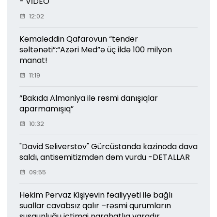
- VİDEO
12:02
Kəmaləddin Qafarovun “tender
səltənəti”:“Azəri Med”ə üç ildə 100 milyon
manat!
11:19
“Bakıda Almaniya ilə rəsmi danışıqlar
aparmamışıq”
10:32
"David Seliverstov" Gürcüstanda kazinoda dava
saldı, antisemitizmdən dəm vurdu -DETALLAR
09:55
Həkim Pərvaz Kişiyevin fəaliyyəti ilə bağlı
suallar cavabsız qalır –rəsmi qurumların
susqunluğu ictimai narahatlıq yaradır