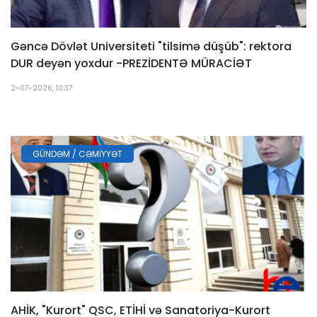
Gəncə Dövlət Universiteti "tilsimə düşüb": rektora
DUR deyən yoxdur -PREZİDENTƏ MÜRACİƏT
2-07-2026, 10:37
GÜNDƏM / CƏMIYYƏT
AHİK, "Kurort" QSC, ETİHİ və Sanatoriya-Kurort