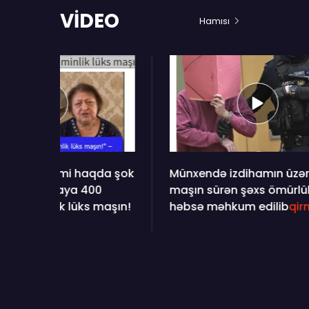
VİDEO
Hamısı
a şok
Münxendə izdihamın üzərinə
Şəmkir
maşın sürən şəxs ömürlük
Rəsulo
aşın!
həbsə məhkum edilib
qirmizi
etdiyi
sonra 
prokur
aparır.