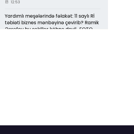
12:53
Yardımlı meşələrində fəlakət: 11 saylı Rİ
təbiəti biznes mənbəyinə çevirib? Ramik
Əşrəfov bu şəkillər köhnə deyil.. FOTO
12:24
Ceyhun Bayramov və Andrey Sibiqa
Kiyevdə danışıqlar aparırlar
11:33
Mingəçevirdə qırıq-salxaq katerlər yenə
iş başında: - İNSANLARIN HƏYATI
TƏHLÜKƏYƏ ATILIR
11:06
Elxan Allahverdiyev özünü TAM QOÇU
KİMİ APARIR... - işçiləri də KÖLƏSİ KİMİ
GÖRÜR! işçiləri də KÖLƏSİ KİMİ GÖRÜR!