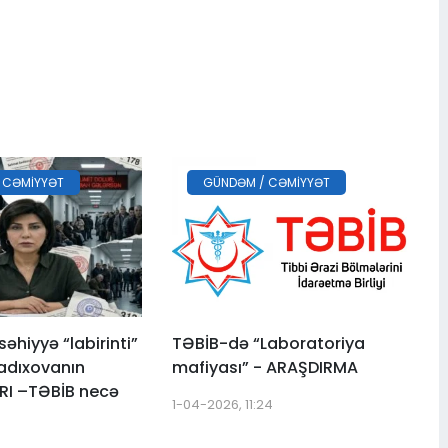
 CƏMIYYƏT
GÜNDƏM / CƏMIYYƏT
əhiyyə “labirinti”
TƏBİB-də “Laboratoriya
adıxovanın
mafiyası” - ARAŞDIRMA
RI –TƏBİB necə
1-04-2026, 11:24