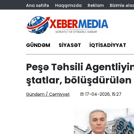
Ana səhifə
Haqqımızda
Reklam
Bizimlə əla
GÜNDƏM
SIYASƏT
İQTISADIYYAT
Peşə Təhsili Agentliy
ştatlar, bölüşdürülən 
“Diamed Hospital” əvvə
kimi qazana bilmir -
Gündəm / Cəmiyyət
17-04-2026, 15:27
Mənfəət azalır