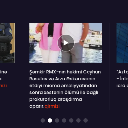
 RMX-nın həkimi Ceyhun
"Aztelekom"la m10 yola 
v və Arzu Əskərovanın
- İnternet ödənişləri saa
 mioma əməliyyatından
icra olunmur
qirmizi
xəstənin ölümü ilə bağlı
orluq araşdırma
qirmizi