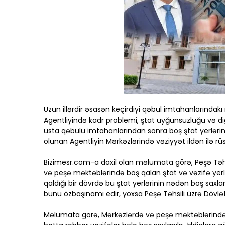
Uzun illərdir əsasən keçirdiyi qəbul imtahanlarındakı
Agentliyində kadr problemi, ştat uyğunsuzluğu və digə
usta qəbulu imtahanlarından sonra boş ştat yerlərinə
olunan Agentliyin Mərkəzlərində vəziyyət ildən ilə rüsv
Bizimesr.com-a daxil olan məlumata görə, Peşə Təhsi
və peşə məktəblərində boş qalan ştat və vəzifə yerləri g
qaldığı bir dövrdə bu ştat yerlərinin nədən boş saxlan
bunu özbaşınamı edir, yoxsa Peşə Təhsili üzrə Dövlə
Məlumata görə, Mərkəzlərdə və peşə məktəblərində 