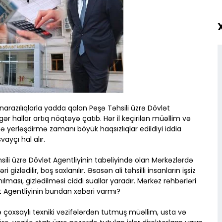
 narazılıqlarla yadda qalan Peşə Təhsili üzrə Dövlət
r hallar artıq nöqtəyə çatıb. Hər il keçirilən müəllim və
 yerləşdirmə zamanı böyük haqsızlıqlar edildiyi iddia
ayçı hal alır.
li üzrə Dövlət Agentliyinin tabeliyində olan Mərkəzlərdə
izlədilir, boş saxlanılır. Əsasən ali təhsilli insanların işsiz
ılması, gizlədilməsi ciddi suallar yaradır. Mərkəz rəhbərləri
t Agentliyinin bundan xəbəri varmı?
çoxsaylı texniki vəzifələrdən tutmuş müəllim, usta və