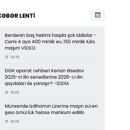
XƏBƏR LENTI
Bərdənin baş həkimi haqda şok iddialar -
Cəmi 4 aya 400 minlik ev, 150 minlik lüks
maşın! VİDEO
09:15
DGK aparat rəhbəri Kənan Əsədov
2025-ci ilin sənədlərinə 2026-cı ilin
qaydaları ilə yanaşır? -İDDİA
19:05
Münxendə izdihamın üzərinə maşın sürən
şəxs ömürlük həbsə məhkum edilib
18:05