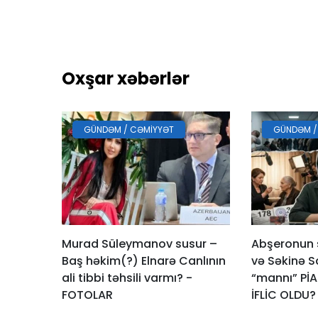
Oxşar xəbərlər
GÜNDƏM / CƏMIYYƏT
GÜNDƏM /
Murad Süleymanov susur –
Abşeronun s
Baş həkim(?) Elnarə Canlının
və Səkinə S
ali tibbi təhsili varmı? -
“mannı” PİA
FOTOLAR
İFLİC OLDU?