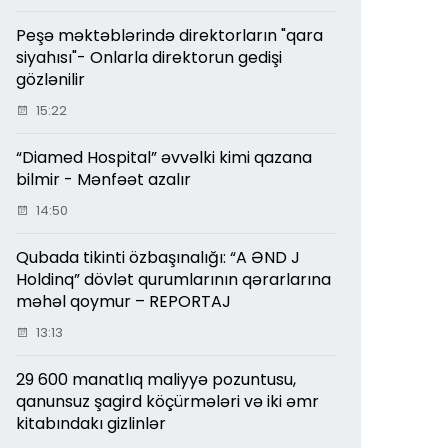
Peşə məktəblərində direktorların "qara
siyahısı"- Onlarla direktorun gedişi
gözlənilir
15:22
“Diamed Hospital” əvvəlki kimi qazana
bilmir - Mənfəət azalır
14:50
Qubada tikinti özbaşınalığı: “A ƏND J
Holdinq” dövlət qurumlarının qərarlarına
məhəl qoymur – REPORTAJ
13:13
29 600 manatlıq maliyyə pozuntusu,
qanunsuz şagird köçürmələri və iki əmr
kitabındakı gizlinlər