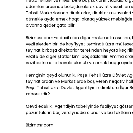
hətta rəhbər vəzifələr belə boş saxlanılır. İddialara g
adamları arasında bölüşdürülərək dövlət vəsaiti əmə
Təhsili Mərkəzlərində direktorlar, direktor müavinlər
etməklə ayda əmək haqqı olaraq yüksək məbləğdə "
civarına qədər çata bilir.
Bizimesr.com-a daxil olan digər məlumata əsasən, Pe
vəzifələrdən biri də keyfiyyət təminatı üzrə mütəxəs
təyinat birbaşa direktorlar tərəfindən həyata keçirili
vəzifə də digər ştatlar kimi boş saxlanılır. Amma araş
vəzifəsi kiməsə həvalə olunub və əmək haqqı ayırılır
Həmçinin qeyd olunur ki, Peşə Təhsili üzrə Dövlət Age
təyinatlardan və Mərkəzlərdə baş verən neqativ hall
Peşə Təhsili üzrə Dövlət Agentliyinin direktoru İlqar
xəbərsizdir?
Qeyd edək ki, Agentliyin tabeliyində fəaliyyət göstə
pozuntuların baş verdiyi iddia olunur və bu faktların ara
Bizimesr.com