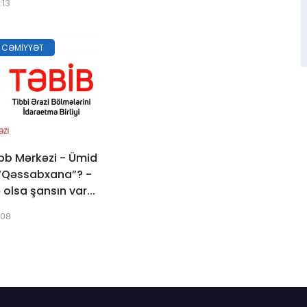
:13
 CƏMIYYƏT
bb Mərkəzi - Ümid
 “Qəssabxana”? -
 olsa şansın var...
:08