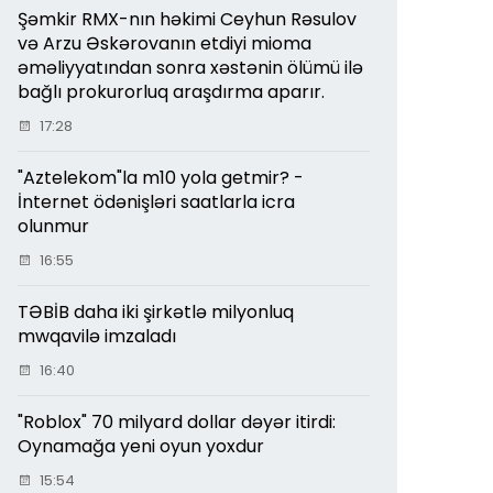
Şəmkir RMX-nın həkimi Ceyhun Rəsulov
və Arzu Əskərovanın etdiyi mioma
əməliyyatından sonra xəstənin ölümü ilə
bağlı prokurorluq araşdırma aparır.
17:28
"Aztelekom"la m10 yola getmir? -
İnternet ödənişləri saatlarla icra
olunmur
16:55
TƏBİB daha iki şirkətlə milyonluq
mwqavilə imzaladı
16:40
"Roblox" 70 milyard dollar dəyər itirdi:
Oynamağa yeni oyun yoxdur
15:54