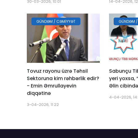
30-03-2026, 10:01
14-04-2026, 12
GÜNDƏM / CƏMIYYƏT
GÜNDƏM /
Tovuz rayonu üzrə Təhsil
Sabunçu Ti
Sektoruna kim rəhbərlik edir?
yeri yoxsa,
- Emin Əmrullayevin
Əlin cibində
diqqətinə
4-04-2026, 14
3-04-2026, 11:22