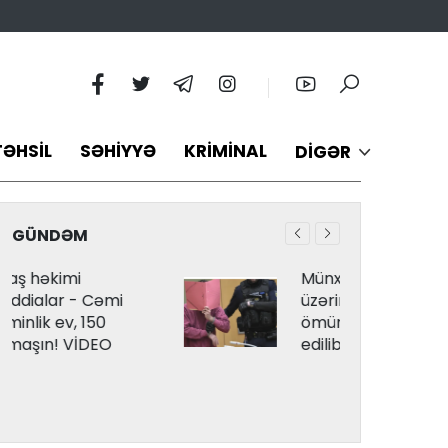
TƏHSIL
SƏHIYYƏ
KRIMINAL
DIGƏR
GÜNDƏM
Münxendə izdihamın
üzərinə maşın sürən şəxs
ömürlük həbsə məhkum
edilib