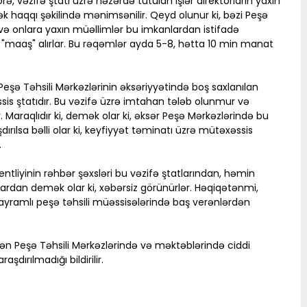
örə, vəzifə ştatı üzrə nəzərdə tutulan işlər direktorların yaxın
k haqqı şəkilində mənimsənilir. Qeyd olunur ki, bəzi Peşə
i və onlara yaxın müəllimlər bu imkanlardan istifadə
maaş" alırlar. Bu rəqəmlər ayda 5-8, hətta 10 min manat
şə Təhsili Mərkəzlərinin əksəriyyətində boş saxlanılan
sis ştatıdır. Bu vəzifə üzrə imtahan tələb olunmur və
r. Maraqlıdır ki, demək olar ki, əksər Peşə Mərkəzlərində bu
dırılsa bəlli olar ki, keyfiyyət təminatı üzrə mütəxəssis
.
ntliyinin rəhbər şəxsləri bu vəzifə ştatlarından, həmin
ardan demək olar ki, xəbərsiz görünürlər. Həqiqətənmi,
 Bayramlı peşə təhsili müəssisələrində baş verənlərdən
rən Peşə Təhsili Mərkəzlərində və məktəblərində ciddi
şdırılmadığı bildirilir.