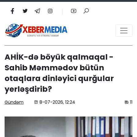
AHİK-də böyük qalmaqal -
Sahib Məmmədov bütün
otaqlara dinləyici qurğular
yerləşdirib?
Gündəm
8-07-2026, 12:24
11