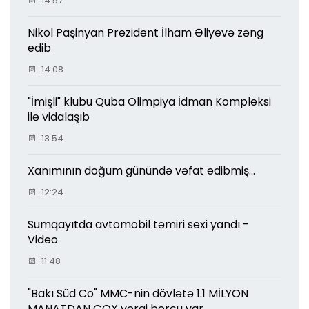
14:57
Nikol Paşinyan Prezident İlham Əliyevə zəng
edib
14:08
"İmişli" klubu Quba Olimpiya İdman Kompleksi
ilə vidalaşıb
13:54
Xanımının doğum günündə vəfat edibmiş...
12:24
Sumqayıtda avtomobil təmiri sexi yandı -
Video
11:48
"Bakı Süd Co" MMC-nin dövlətə 1.1 MİLYON
MANATDAN ÇOX vergi borcu var