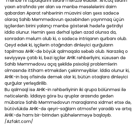
“mənbə”ni tapdıqlarını sədrə məruzə ediblər. Ancaq sədrin
yaxın ətrafında yer alan və mənbə məsələlərini daim
qabardan Aparat rəhbərinin müavini olan şəxs sadəcə
olaraq Sahib Məmmədovun qəzəbindən yayınmaq üçün
işçilərdən birini yalançı mənbə göstərək hədəfə gətirdiyi
iddia olunur. Həmin şəxs dərhal işdən azad olunsa da,
sonradan məlum olub ki, o sadəcə intriqanın qurbanı olub.
Qeyd edək ki, işçilərin otağından dinləyici qurğuların
tapılması AHİK-də böyük qalmaqala səbəb olub. Narazılıq o
səviyyəyə çatıb ki, bəzi işçilər AHİK rəhbərliyini, xüsusən də
Sahib Məmmədovu açıq şəkildə psixoloji problemlərin
olmasındə ittiham etməkdən çəkinməyiblər. İddia olunur ki,
AHİK-in baş ofisində demək olar ki, bütün otaqlara dinləyici
qurğular yerləşdirilib.
Bu qalmaql isə AHİK-in rəhbərliyinin iki qrupa bölünməsi ilə
nəticələnib. İddiaya görə bu qruplar arasında gedən
mübarizə Sahib Məmmədovun maraqlarına xidmət etsə də,
bütövlükdə AHİK-də qeyri-sağlam atmosfer yaradıb və artıq
AHİK-də hamı bir-birindən şübhələnməyə başlayıb.
/Azfakt.com/