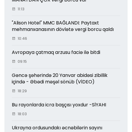
11:13
"Alison Hotel" MMC BAĞLANDI: Paytaxt
mehmanxanasının dövlətə vergi borcu qaldı
10:46
Avropaya çatmaq arzusu faciə ilə bitdi
09:15
Gəncə şəhərində 20 Yanvar abidəsi zibillik
içində - Əbədi məşəl sönüb (VİDEO)
18:29
Bu rayonlarda icra başçısı yoxdur -SİYAHI
18:03
Ukrayna ordusundakı əcnəbilərin sayını