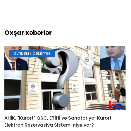
Oxşar xəbərlər
GÜNDƏM / CƏMIYYƏT
AHİK, "Kurort" QSC, ETİHİ və Sanatoriya-Kurort
Elektron Rezervasiya Sistemi niyə var?