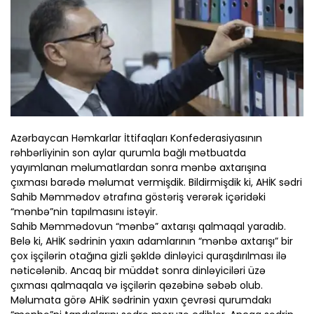
Azərbaycan Həmkarlar İttifaqları Konfederasiyasının
rəhbərliyinin son aylar qurumla bağlı mətbuatda
yayımlanan məlumatlardan sonra mənbə axtarışına
çıxması barədə məlumat vermişdik. Bildirmişdik ki, AHİK sədri
Sahib Məmmədov ətrafına göstəriş verərək içəridəki
“mənbə”nin tapılmasını istəyir.
Sahib Məmmədovun “mənbə” axtarışı qalmaqal yaradıb.
Belə ki, AHİK sədrinin yaxın adamlarının “mənbə axtarışı” bir
çox işçilərin otağına gizli şəkldə dinləyici quraşdırılması ilə
nəticələnib. Ancaq bir müddət sonra dinləyiciləri üzə
çıxması qalmaqala və işçilərin qəzəbinə səbəb olub.
Məlumata görə AHİK sədrinin yaxın çevrəsi qurumdakı