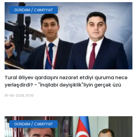
GÜNDƏM / CƏMIYYƏT
Tural Əliyev qardaşını nəzarət etdiyi quruma necə
yerləşdirdi? - "İnqilabi dəyişiklik"liyin gerçək üzü
19-06-2026, 10:00
GÜNDƏM / CƏMIYYƏT