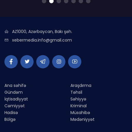
AZ1000, Azərbaycan, Bakı şəh.
xebermedia.info@gmail.com
Ana səhifə
Araşdırma
Gündəm
Təhsil
İqtisadiyyat
Səhiyyə
Cəmiyyət
Kriminal
Hadisə
Müsahibə
Bölgə
Mədəniyyət