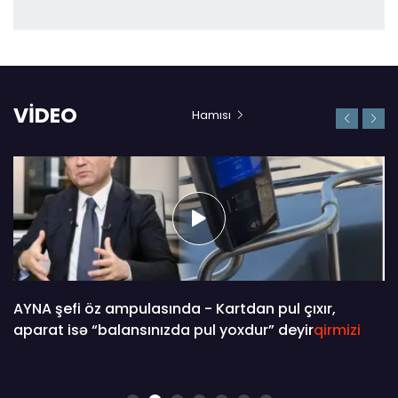
VİDEO
Hamısı
AYNA şefi öz ampulasında - Kartdan pul çıxır,
aparat isə “balansınızda pul yoxdur” deyir
qirmizi