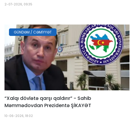
2-07-2026, 09:35
GÜNDƏM / CƏMIYYƏT
“Xalqı dövlətə qarşı qaldırır” - Sahib
Məmmədovdan Prezidentə ŞİKAYƏT
10-06-2026, 18:02