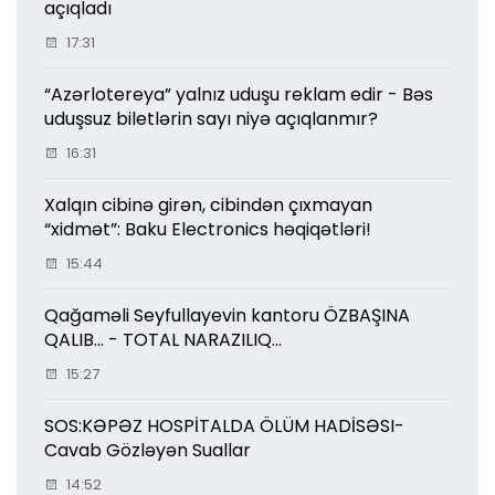
açıqladı
17:31
“Azərlotereya” yalnız uduşu reklam edir - Bəs
uduşsuz biletlərin sayı niyə açıqlanmır?
16:31
Xalqın cibinə girən, cibindən çıxmayan
“xidmət”: Baku Electronics həqiqətləri!
15:44
Qağaməli Seyfullayevin kantoru ÖZBAŞINA
QALIB... - TOTAL NARAZILIQ...
15:27
SOS:KƏPƏZ HOSPİTALDA ÖLÜM HADİSƏSI-
Cavab Gözləyən Suallar
14:52