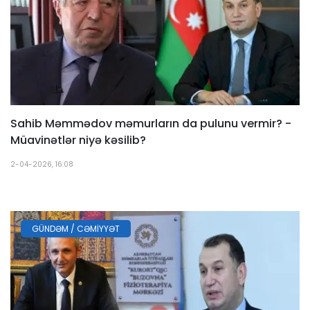
Sahib Məmmədov məmurların da pulunu vermir? -
Müavinətlər niyə kəsilib?
2-04-2026, 16:08
GÜNDƏM / CƏMIYYƏT