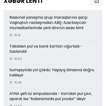
XƏBƏR LENTI
Rasional yanaşma qrup maraqlarına qarşı:
Vaşinqton razılaşmaları ABŞ-Azərbaycan
münasibətlərində yeni dövrün əsası kimi
16:10
Taksidən pul və bank kartları oğurladı -
Saxlanıldı
15:54
Sumqayıtda yol çökdü: Yaşayış binasına doğru
irəliləyir
15:28
AYNA şefi öz ampulasında - Kartdan pul çıxır,
aparat isə “balansınızda pul yoxdur” deyir