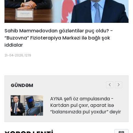
Sahib Məmmədovdan gözləntilər puç oldu? -
“Buzovna” Fizioterapiya Mərkəzi ilə bağlı şok
iddialar
21-04-2026, 12:19
GÜNDƏM
AYNA şefi öz ampulasında -
Kartdan pul çıxır, aparat isə
“balansınızda pul yoxdur” deyir