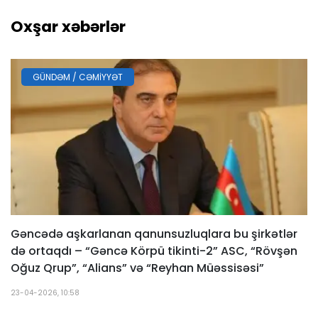
Oxşar xəbərlər
GÜNDƏM / CƏMIYYƏT
Gəncədə aşkarlanan qanunsuzluqlara bu şirkətlər
də ortaqdı – “Gəncə Körpü tikinti-2” ASC, “Rövşən
Oğuz Qrup”, “Alians” və “Reyhan Müəssisəsi”
23-04-2026, 10:58