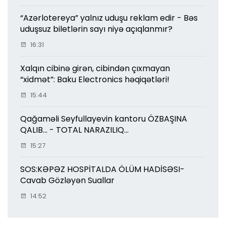
“Azərlotereya” yalnız uduşu reklam edir - Bəs
uduşsuz biletlərin sayı niyə açıqlanmır?
16:31
Xalqın cibinə girən, cibindən çıxmayan
“xidmət”: Baku Electronics həqiqətləri!
15:44
Qağaməli Seyfullayevin kantoru ÖZBAŞINA
QALIB... - TOTAL NARAZILIQ...
15:27
SOS:KƏPƏZ HOSPİTALDA ÖLÜM HADİSƏSI-
Cavab Gözləyən Suallar
14:52