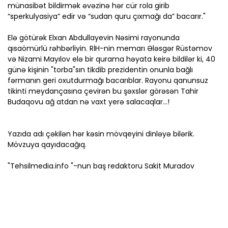
münasibət bildirmək əvəzinə hər cür rola girib
“sperkulyasiya” edir və “sudan quru çıxmağı da” bacarır."
Elə götürək Elxan Abdullayevin Nəsimi rayonunda
qısaömürlü rəhbərliyin. RİH-nin memarı Ələsgər Rüstəmov
və Nizami Mayılov elə bir qurama həyata keirə bildilər ki, 40
günə kişinin "torba"sın tikdib prezidentin onunla bağlı
fərmanın geri oxutdurmağı bacarıblar. Rayonu qanunsuz
tikinti meydançasına çevirən bu şəxslər görəsən Tahir
Budaqovu ağ atdan nə vaxt yerə salacaqlar...!
Yazıda adı çəkilən hər kəsin mövqeyini dinləyə bilərik.
Mövzuya qayıdacağıq.
"Tehsilmedia.info "-nun baş redaktoru Sakit Muradov