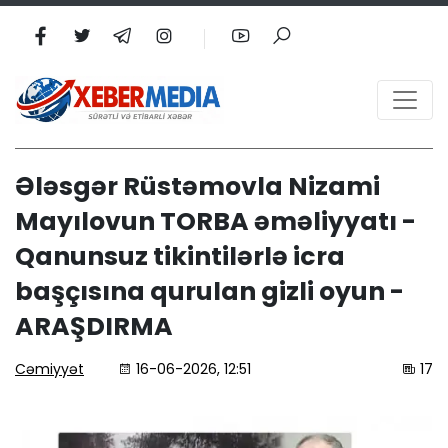
Ələsgər Rüstəmovla Nizami
Mayılovun TORBA əməliyyatı -
Qanunsuz tikintilərlə icra
başçısına qurulan gizli oyun -
ARAŞDIRMA
Cəmiyyət
16-06-2026, 12:51
17