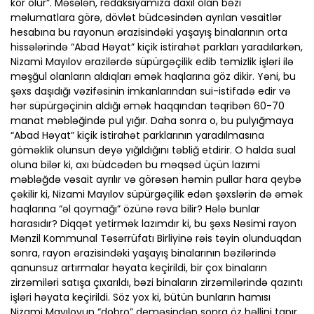
kor olur”. Məsələn, redaksiyamıza daxil olan bəzi
məlumatlara görə, dövlət büdcəsindən ayrılan vəsaitlər
hesabına bu rayonun ərazisindəki yaşayış binalarının orta
hissələrində “Abad Həyat” kiçik istirahət parkları yaradılarkən,
Nizami Mayılov ərazilərdə süpürgəçilik edib təmizlik işləri ilə
məşğul olanların aldıqları əmək haqlarına göz dikir. Yəni, bu
şəxs daşıdığı vəzifəsinin imkanlarından sui-istifadə edir və
hər süpürgəçinin aldığı əmək haqqından təqribən 60-70
manat məbləğində pul yığır. Daha sonra o, bu pulyığmaya
“Abad Həyat” kiçik istirahət parklarının yaradılmasına
göməklik olunsun deyə yığıldığını təbliğ etdirir. O halda sual
oluna bilər ki, axı büdcədən bu məqsəd üçün lazımi
məbləğdə vəsait ayrılır və görəsən həmin pullar hara qeybə
çəkilir ki, Nizami Mayılov süpürgəçilik edən şəxslərin də əmək
haqlarına “əl qoymağı” özünə rəva bilir? Hələ bunlar
harasıdır? Diqqət yetirmək lazımdır ki, bu şəxs Nəsimi rayon
Mənzil Kommunal Təsərrüfatı Birliyinə rəis təyin olunduqdan
sonra, rayon ərazisindəki yaşayış binalarının bəzilərində
qanunsuz artırmalar həyata keçirildi, bir çox binaların
zirzəmiləri satışa çıxarıldı, bəzi binaların zirzəmilərində qazıntı
işləri həyata keçirildi. Söz yox ki, bütün bunların hamısı
Nizami Mayılovun “dobro” deməsindən sonra öz həllini tapır.