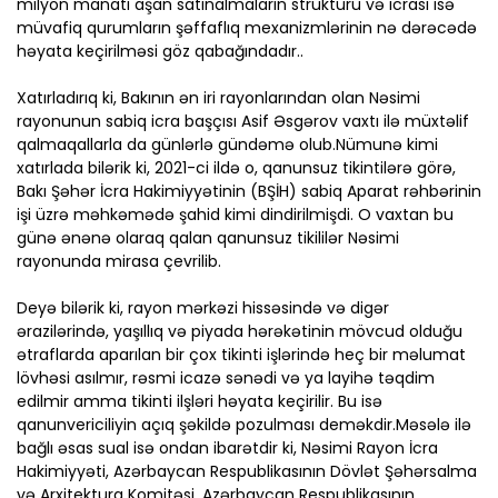
milyon manatı aşan satınalmaların strukturu və icrası isə
müvafiq qurumların şəffaflıq mexanizmlərinin nə dərəcədə
həyata keçirilməsi göz qabağındadır..
Xatırladırıq ki, Bakının ən iri rayonlarından olan Nəsimi
rayonunun sabiq icra başçısı Asif Əsgərov vaxtı ilə müxtəlif
qalmaqallarla da günlərlə gündəmə olub.Nümunə kimi
xatırlada bilərik ki, 2021-ci ildə o, qanunsuz tikintilərə görə,
Bakı Şəhər İcra Hakimiyyətinin (BŞİH) sabiq Aparat rəhbərinin
işi üzrə məhkəmədə şahid kimi dindirilmişdi. O vaxtan bu
günə ənənə olaraq qalan qanunsuz tikililər Nəsimi
rayonunda mirasa çevrilib.
Deyə bilərik ki, rayon mərkəzi hissəsində və digər
ərazilərində, yaşıllıq və piyada hərəkətinin mövcud olduğu
ətraflarda aparılan bir çox tikinti işlərində heç bir məlumat
lövhəsi asılmır, rəsmi icazə sənədi və ya layihə təqdim
edilmir amma tikinti ilşləri həyata keçirilir. Bu isə
qanunvericiliyin açıq şəkildə pozulması deməkdir.Məsələ ilə
bağlı əsas sual isə ondan ibarətdir ki, Nəsimi Rayon İcra
Hakimiyyəti, Azərbaycan Respublikasının Dövlət Şəhərsalma
və Arxitektura Komitəsi, Azərbaycan Respublikasının