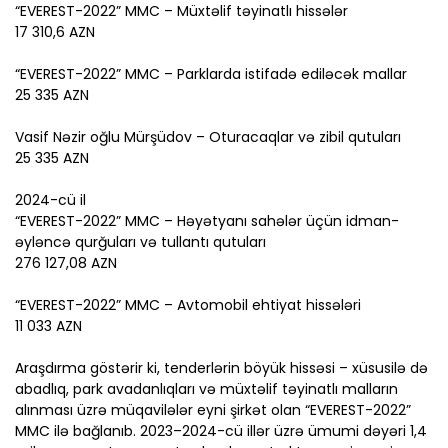
“EVEREST-2022” MMC – Müxtəlif təyinatlı hissələr
17 310,6 AZN
“EVEREST-2022” MMC – Parklarda istifadə ediləcək mallar
25 335 AZN
Vasif Nəzir oğlu Mürşüdov – Oturacaqlar və zibil qutuları
25 335 AZN
2024-cü il
“EVEREST-2022” MMC – Həyətyanı sahələr üçün idman-
əyləncə qurğuları və tullantı qutuları
276 127,08 AZN
“EVEREST-2022” MMC – Avtomobil ehtiyat hissələri
11 033 AZN
Araşdırma göstərir ki, tenderlərin böyük hissəsi – xüsusilə də
abadlıq, park avadanlıqları və müxtəlif təyinatlı malların
alınması üzrə müqavilələr eyni şirkət olan “EVEREST-2022”
MMC ilə bağlanıb. 2023–2024-cü illər üzrə ümumi dəyəri 1,4