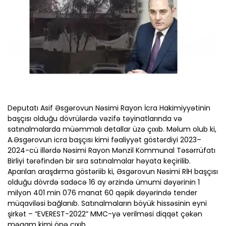
Deputatı Asif Əsgərovun Nəsimi Rayon İcra Hakimiyyətinin
başçısı olduğu dövrülərdə vəzifə təyinatlarında və
satınalmalarda müəmmalı detallar üzə çıxıb. Məlum olub ki,
A.Əsgərovun icra başçısı kimi fəaliyyət göstərdiyi 2023–
2024-cü illərdə Nəsimi Rayon Mənzil Kommunal Təsərrüfatı
Birliyi tərəfindən bir sıra satınalmalar həyata keçirilib.
Aparılan araşdırma göstəriib ki, Əsgərovun Nəsimi RİH başçısı
olduğu dövrdə sadəcə 16 ay ərzində ümumi dəyərinin 1
milyon 401 min 076 manat 60 qəpik dəyərində tender
müqaviləsi bağlanıb. Satınalmaların böyük hissəsinin eyni
şirkət – “EVEREST-2022” MMC-yə verilməsi diqqət çəkən
məqam kimi önə çıxıb.