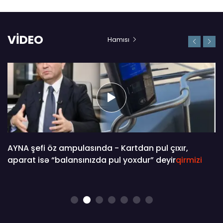
VİDEO
Hamısı
AYNA şefi öz ampulasında - Kartdan pul çıxır,
aparat isə “balansınızda pul yoxdur” deyir
qirmizi