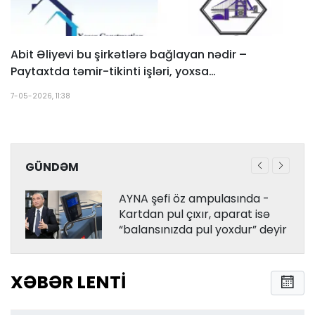
Abit Əliyevi bu şirkətlərə bağlayan nədir –
Paytaxtda təmir-tikinti işləri, yoxsa…
7-05-2026, 11:38
GÜNDƏM
AYNA şefi öz ampulasında -
Kartdan pul çıxır, aparat isə
“balansınızda pul yoxdur” deyir
XƏBƏR LENTI