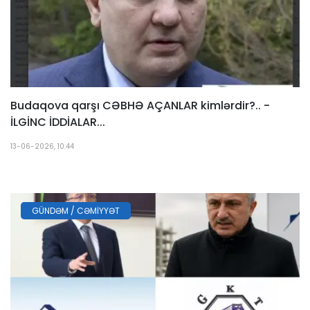
Budaqova qarşı CƏBHƏ AÇANLAR kimlərdir?.. -
İLGİNC İDDİALAR...
13-06-2026, 10:44
GÜNDƏM / CƏMIYYƏT