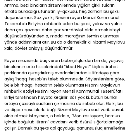
Amma, bəzi binaların zirzəmilərində yığılan çirkli suların
ətrafa buraxdığı üfunətin iy-qoxusu, heç zaman bu şəxsi
düşündürmür. Söz yox ki, Nəsimi rayon Mənzil Kommunal
Təsərrüfatı Birliyinə rəhbərlik edən bu şəxsi, yalnız və yalnız
daha çox qazanc, daha çox var-dövlət əldə etmək istəyi
düşündürdüyündən o, maddi marağının təmin olunması
yöndə addımlarını atır. Bu da o deməkdir ki, Nizami Mayılovu
xalq, dövlət anlayışı düşündürmür.
Rayon ərazisində baş verən biabırçılıqlardan biri də, yaşayış
binalarının orta hissələrindəki “Abad Həyat” kiçik istirahət
parklarında quraşdırılmış avadanlıqlardan istifadəyə görə
aylıq “haqq-hesab”ın tələb olunmasıdır. Söylənilənlərə görə,
belə bir “haqq-hesab”ın tələb olunması Nizami Mayılovun
rəhbərlik etdiyi Nəsimi rayon Mənzil Kommunal Təsərrüfatı
Birliyi tərəfindən həyata keçirilir. Söz yox ki, bütün bunlar
ortaya çoxsaylı sualların çıxmasına da səbəb olur. Elə ki, bu
və digər məsələlərlə bağlı Nizami Mayılova sual verib cavab
əldə etmək istəyirsən, o halda o, “Mən xəstəyəm, borcun
içində boğulub itirəm” cavabını verib özünü sığortalamağa
çalışır. Demək bu şəxs qol qoyduğu qanunsuzluq əməllərinə