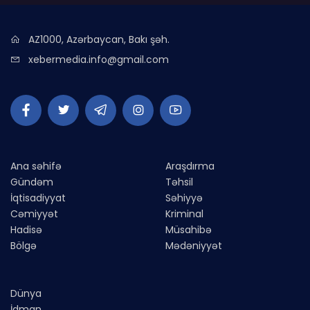
AZ1000, Azərbaycan, Bakı şəh.
xebermedia.info@gmail.com
Ana səhifə
Araşdırma
Gündəm
Təhsil
İqtisadiyyat
Səhiyyə
Cəmiyyət
Kriminal
Hadisə
Müsahibə
Bölgə
Mədəniyyət
Dünya
İdman