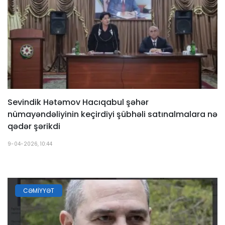
Sevindik Hətəmov Hacıqabul şəhər
nümayəndəliyinin keçirdiyi şübhəli satınalmalara nə
qədər şərikdi
9-04-2026, 10:44
CƏMIYYƏT