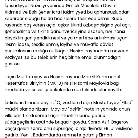
İqtisadiyyat Nazirliyi yanında Əmlak Məsələləri Dövlət
Xidməti və Bakı Şəhər İcra Hakimiyyəti bu qanunsuzluqdan
xəbərdar olduğu halda hadisələrə təsir edə bilmir. Buda
rayonda baş verən açıq-aşkar tikinti özbaşınalığına yol açır.
Şəhərsalma və tikinti qanunvericiliyinə əsasən, hər hansı
obyektin genişləndirilməsi və ya mərtəbə artırılması üçün
rəsmi icazə, təsdiqlənmiş layihə və müvafiq dövlət
qurumlarının razılığı mütləqdir. Nəsimi rayonunda mövcud
vəziyyət isə bu tələblərin heç birinə əməl olunmadığını
göstərir.
Laçın Mustafayev və Nəsimi rayonu Mənzil Kommunal
Təsərrüfatı Birliyinin (MKTB) rəisi Nizami Mayılovla bağlı
mediada və sosial şəbəkələrdə müxtəlif iddialar yayılıb.
İddiaların birində deyilir: "O, vaxtlara Laçın Mustafayev "ERJU"
müdiri olanda Nizami Mayılov "delfin" hotelin yanında onun
villaların tikirdi sonra Laçın müəllim bunu gətirib
süpürgəçilərin üsütndə briqadir qoydu. Sonra Asif Əsgərov
başçı gələn sonra onu süpürgəçi birqdirliyində ERJU rəisliyinə
gətirib. Yəni , Badamdarda rəhmətə getmiş Elman