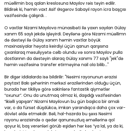
müəllimin boş qalan kreslosuna Mayılov rəis təyin edilir.
Bildirək ki, həmin vaxt Asif Əsgərov Sabayıl rayon icra başçısı
vəzifəsində çalışırdı. .
O vaxtlar Nizami Mayılova münasibəti ilə yaxın sayılan Gülay
xanım 65 saylı jekdə işləyirdi. Deyilənə görə Nizami müəllimn
də dəstəyi ilə Gülay xanım həmin vaxtlar böyük
maxinasiyalar həyata keirdiyi üçün qanun qarşısına
çıxarılaraq məsuliyyətə cəlb olundu və sonra Mayılov pulla
dostlarının da dəstəyin alaraq Gülay xanımı 77 saylı "jek"də
həmin vəzifəsinə transfer etirməyinə nail ola bilib..."
Bir digər iddialarda isə bildirilir: "Nəsimi rayonunun ərazisi
paytaxt Bakı şəhərinin mərkəzi ərazilərindən olduğu üçün,
burada hər tikiliyə görə sakinlərə fantastik qiymətlər
“oxunur”. Onu da unutmaq olmaz ki, daşıdığı vəzifəsindən
“ikiəlli yapışan” Nizami Mayılovun bu gün başlıca bir amalı
var, o da fürsət düşdükcə, imkan yarandıqca daha çox var-
dövlət əldə etməkdir. Bəli, hal-hazırda bu şəxs Nəsimi
rayonu ərazisində o qədər qanunsuzluq əməllərinə qol
qoyur ki, baş verənləri görüb eşidən hər kəs “ya lal, ya da ki,