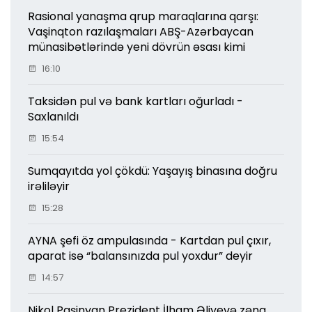
Rasional yanaşma qrup maraqlarına qarşı:
Vaşinqton razılaşmaları ABŞ-Azərbaycan
münasibətlərində yeni dövrün əsası kimi
16:10
Taksidən pul və bank kartları oğurladı -
Saxlanıldı
15:54
Sumqayıtda yol çökdü: Yaşayış binasına doğru
irəliləyir
15:28
AYNA şefi öz ampulasında - Kartdan pul çıxır,
aparat isə “balansınızda pul yoxdur” deyir
14:57
Nikol Paşinyan Prezident İlham Əliyevə zəng