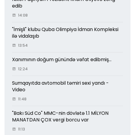
edib
14:08
"İmişli" klubu Quba Olimpiya İdman Kompleksi
ilə vidalaşıb
13:54
Xanımının doğum günündə vəfat edibmiş...
12:24
Sumqayıtda avtomobil təmiri sexi yandı -
Video
11:48
"Bakı Süd Co" MMC-nin dövlətə 1.1 MİLYON
MANATDAN ÇOX vergi borcu var
11:13