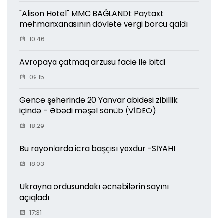
"Alison Hotel" MMC BAĞLANDI: Paytaxt
mehmanxanasının dövlətə vergi borcu qaldı
10:46
Avropaya çatmaq arzusu faciə ilə bitdi
09:15
Gəncə şəhərində 20 Yanvar abidəsi zibillik
içində - Əbədi məşəl sönüb (VİDEO)
18:29
Bu rayonlarda icra başçısı yoxdur -SİYAHI
18:03
Ukrayna ordusundakı əcnəbilərin sayını
açıqladı
17:31